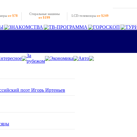
Стиральные машины
амеры
от $78
LCD-телевизоры
от $249
от $199
Ы
ЗНАКОМСТВА
ТВ-ПРОГРАММА
ГОРОСКОП
ТУР
За
нтересное
Экономика
Авто
рубежом
оссийский поэт Игорь Иртеньев
сяцы