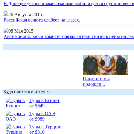
В Донецке ускоренными темпами мобилизуется группировка 
26 Августа 2015
Российская валюта слабеет на глазах.
08 Мая 2015
Антимонопольный комитет обязал аптеки снизить цены на лек
Гоп-стоп, мы
подошли...
Куда поехать в отпуск
Туры в Египет
от $649
Туры в ОАЭ
от $989
Подборка
фотопозитива 1
Туры в Турцию
от $810