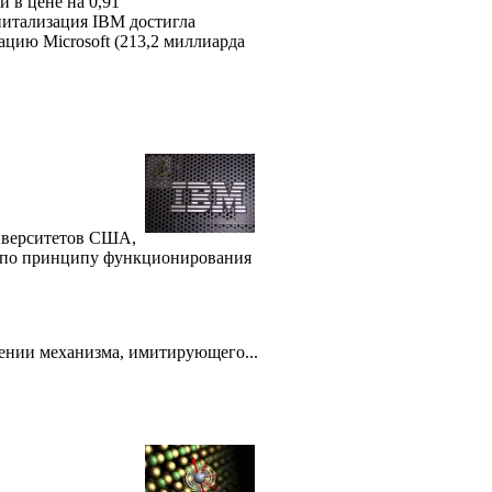
 в цене на 0,91
апитализация IBM достигла
ацию Microsoft (213,2 миллиарда
ниверситетов США,
ь по принципу функционирования
чении механизма, имитирующего...