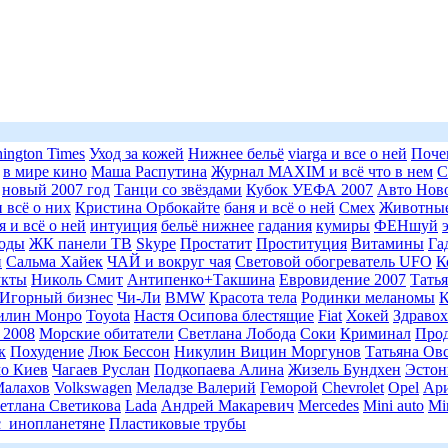
ington Times
Уход за кожей
Нижнее бельё
viarga и все о ней
Поче
в мире кино
Маша Распутина
Журнал MAXIM и всё что в нем
С
новый 2007 год
Танци со звёздами
Кубок УЕФА 2007
Авто Нов
 всё о них
Кристина Орбокайте
баня и всё о ней
Смех
Животные
 и всё о ней
интуиция
бельё нижнее
гадания
кумиры
ФЕНшуй
моды
ЖК панели ТВ
Skype
Простатит
Проституция
Витамины
Га
н
Сальма Хайек
ЧАЙ и вокруг чая
Световой обогреватель UFO
К
укты
Николь Смит
Антипенко+Такшина
Евровидение 2007
Татья
Игорный бизнес
Чи-Ли
BMW
Красота тела
Родинки меланомы
илин Монро
Toyota
Настя Осипова блестящие
Fiat
Хокей
Здраво
 2008
Морские обитатели
Светлана Лобода
Соки
Криминал
Про
к
Похудение
Люк Бессон
Никулин Вицин Моргунов
Татьяна Ов
о Киев
Чагаев Руслан
Подкопаева Алина
Жизель Бундхен
Эстон
алахов
Volkswagen
Меладзе Валерий
Геморой
Chevrolet
Opel
Ари
етлана Светикова
Lada
Андрей Макаревич
Mercedes
Mini auto
Mi
_инопланетяне
Пластиковые трубы