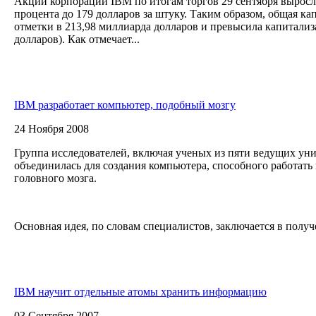
Акции корпорации IBM по итогам торгов 29 сентября выросли
процента до 179 долларов за штуку. Таким образом, общая к
отметки в 213,98 миллиарда долларов и превысила капитализ
долларов). Как отмечает...
IBM разработает компьютер, подобный мозгу
24 Ноября 2008
Группа исследователей, включая ученых из пяти ведущих у
объединилась для создания компьютера, способного работат
головного мозга.
Основная идея, по словам специалистов, заключается в полу
IBM научит отдельные атомы хранить информацию
03 Сентября 2007