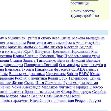
гостиницы
Поиск работы
трудоустройство
му о мужчинах
Грипп и около него
Елена Беркова
выпадение
нег и все о нём
Родители и дети
самолёты
в мире искуства
ости
Брюс Ли
маньяки
УЕФА шахтёр
Маскаев
Андрей
 и их защита
Юрий Шатунов
Пресняков Подольская
Мел
эротика
Ирина Чащина
Кэмерон Диаз
Проблема кожи угри
дания Сглазы Защита
Тимошенко
Валуев Николай
Варикоз
ондиционеры
Плющенко Евгений
Олимпиады
в мире науки
в
на Буланова
Туризм
Пирамиды фараонов
СЛАВА певица
Крым
Волосы уход за ними
Укртелеком
Subaru
BMW
Юлия
хранение
Россия и политика
Келли Брук
Телевизоры
Спина
дление Жизни
Сыры
Илья Лагутенко
Руки уход за руками
сиенко
Nokia
Александр Масляков
Фитнес и зарядка
Daewoo
ия конфликт с бронзовым солдатом
Федор Бондарчук
Серебро
на Махова
Mazda
Beeline
Сати Казанова
Несси
ni auto
парламент
Киев
Спорт
проишествия
Peugeot
Peugeot