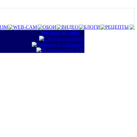
ИЗМ
WEB-CAM
ОБОИ
ВИДЕО
БЛОГИ
РЕЦЕПТЫ
::
Реклама на сайте
::