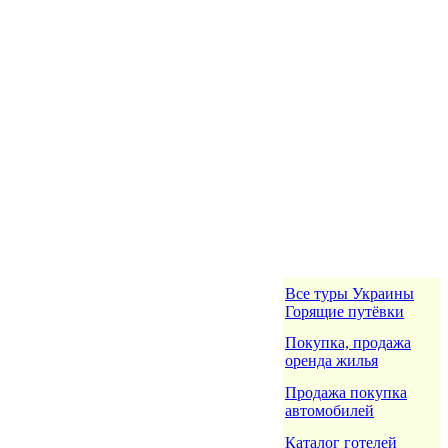
Все туры Украины
Горящие путёвки
Покупка, продажа
оренда жилья
Продажа покупка
автомобилей
Каталог готелей