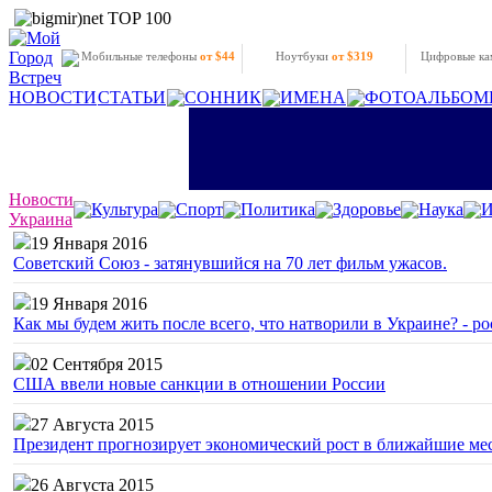
Мобильные телефоны
от $44
Ноутбуки
от $319
Цифровые к
НОВОСТИ
СТАТЬИ
СОННИК
ИМЕНА
ФОТОАЛЬБОМ
Новости
Культура
Спорт
Политика
Здоровье
Наука
И
Украина
19 Января 2016
Советский Союз - затянувшийся на 70 лет фильм ужасов.
19 Января 2016
Как мы будем жить после всего, что натворили в Украине? - р
02 Сентября 2015
США ввели новые санкции в отношении России
27 Августа 2015
Президент прогнозирует экономический рост в ближайшие ме
26 Августа 2015