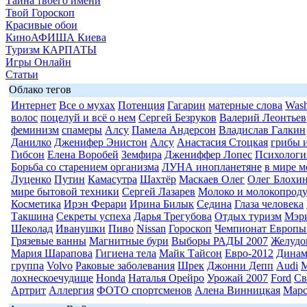
Тайна твоего имени
Твой Гороскоп
Красивые обои
КиноАФИША Киева
Туризм КАРПАТЫ
Игры Онлайн
Статьи
Облако тегов
Интернет
Все о мухах
Потенция
Гагарин
матерные слова
Wash
волос
поцелуй и всё о нем
Сергей Безруков
Валерий Леонтьев
феминизм
спамеры
Алсу
Памела Андерсон
Владислав Галкин
Данилко
Дженифер Энистон
Алсу
Анастасия Стоцкая
грибы и
Гибсон
Елена Воробей
Земфира
Джениффер Лопес
Психология
Борьба со старением организма
ЛУНА инопланетяне
в мире 
Луценко
Путин
Камасутра
Шахтёр
Маскаев Олег
Олег Блохи
мире бытовой техники
Сергей Лазарев
Молоко и молокопрод
Косметика
Ирэн Ферари
Ирина Билык
Седина
Глаза человека
Такшина
Секреты успеха
Дарья Трегубова
Отдых туризм
Мэр
Шеколад
Иванушки
Пиво
Nissan
Гороскоп
Чемпионат Европы
Грязевые ванны
Магнитные бури
Выборы РАДЫ 2007
Желудо
Мария Шарапова
Гигиена тела
Майк Тайсон
Евро-2012
Динам
группа
Volvo
Раковые заболевания
Шрек
Джонни Депп
Audi
М
лохнескоечудище
Honda
Наталья Орейро
Урожай 2007
Ford
Св
Артрит
Аллергия
ФОТО спортсменов
Алена Винницкая
Марс