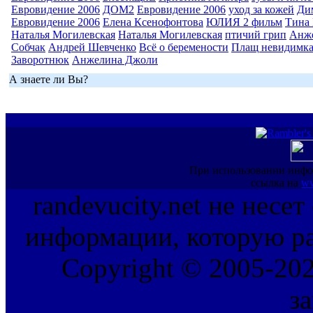
Евровидение 2006
ДОМ2
Евровидение 2006
уход за кожей
Ди
Евровидение 2006
Елена Ксенофонтова
ЮЛИЯ 2 фильм
Тина 
Наталья Могилевская
Наталья Могилевская
птичий грип
Анж
Собчак
Андрей Шевченко
Всё о беремености
Плащ невидимк
Заворотнюк
Анжелина Джоли
А знаете ли Вы?
При использовании инфо
ссылка на
ww
randevucity.net не несе
информации, которую ра
Copyright © 2005-202
з