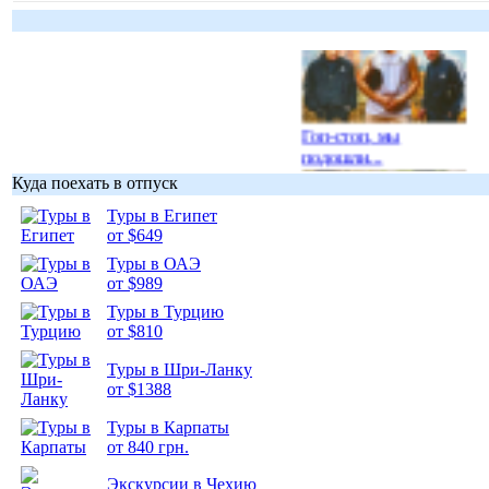
Гоп-стоп, мы
подошли...
Куда поехать в отпуск
Туры в Египет
от $649
Туры в ОАЭ
Подборка
от $989
фотопозитива 1
Туры в Турцию
от $810
Туры в Шри-Ланку
от $1388
Туры в Карпаты
Подборка
от 840 грн.
фотопозитива 2
Экскурсии в Чехию