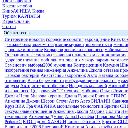
Твой Гороскоп
Красивые обои
КиноАФИША Киева
Туризм КАРПАТЫ
Игры Онлайн
Статьи
Облако тегов
Интересное
новости
городские события
евровидение Киев
бо
фотоальбомы
знакомства
в мире музыки
знаменитости
женщи
здоровье и питание
Киркоров
зрение и около него
мобильные 
Операционные системы
экология
планета земля цивилизация
здоровое питание
мобилки
отношения между парами
усталост
Семенович
выборы2006
мужчины
Контрацепция
Клаудия Ши
изобретения
генная инженерия
Анжелина Джоли
сетевые про
Табаков
бактерии
Анастасия Заворотнюк
Авто
Наташа Королё
отношения
Всё о беремености
возбуждающие препараты
муж
вирусы
Авто
интернет общение
Неродись красивой
Николай 
и около него
Цифровая ФОТОтехника
мобилки
Ольга Ломоно
Джоли
Нели Уварова
курение
Диана Гурцкая
Бритни СПИРС
Анжелина Джоли
Шерон Стоун
Авто
Авто
БИЛАЙН
Савиче
Круз
ВИА Гра
ФАБРИКА
мобильные технологии
Бритни СП
сексуальные отношения
Анжелина Джоли
Мадона
Лолита
Нел
технологии
Анжелина Джоли
Алла Пугачёва
Шарапова Мари
РефлекС
КТО в доме ХАЗЯИН
вино всё о винах
Бритни СП
Евровидение 2006
БлестящиЕ
Кристина Агилера
зубы и их л