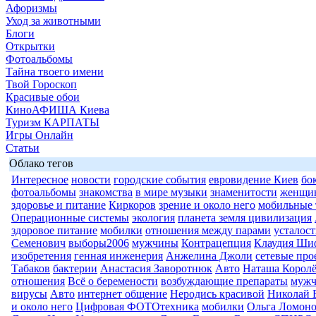
Афоризмы
Уход за животными
Блоги
Открытки
Фотоальбомы
Тайна твоего имени
Твой Гороскоп
Красивые обои
КиноАФИША Киева
Туризм КАРПАТЫ
Игры Онлайн
Статьи
Облако тегов
Интересное
новости
городские события
евровидение Киев
бо
фотоальбомы
знакомства
в мире музыки
знаменитости
женщи
здоровье и питание
Киркоров
зрение и около него
мобильные 
Операционные системы
экология
планета земля цивилизация
здоровое питание
мобилки
отношения между парами
усталост
Семенович
выборы2006
мужчины
Контрацепция
Клаудия Ши
изобретения
генная инженерия
Анжелина Джоли
сетевые про
Табаков
бактерии
Анастасия Заворотнюк
Авто
Наташа Королё
отношения
Всё о беремености
возбуждающие препараты
муж
вирусы
Авто
интернет общение
Неродись красивой
Николай 
и около него
Цифровая ФОТОтехника
мобилки
Ольга Ломоно