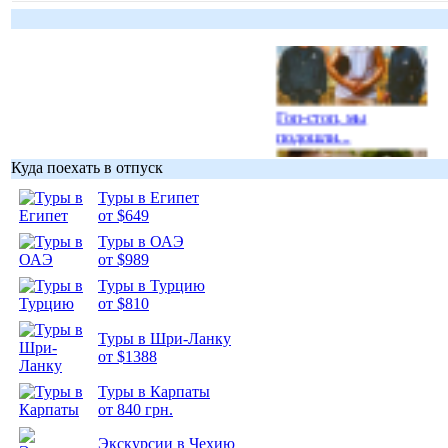
Гоп-стоп, мы
подошли...
Куда поехать в отпуск
Туры в Египет
от $649
Туры в ОАЭ
Подборка
от $989
фотопозитива 1
Туры в Турцию
от $810
Туры в Шри-Ланку
от $1388
Подборка
Туры в Карпаты
фотопозитива 2
от 840 грн.
Экскурсии в Чехию