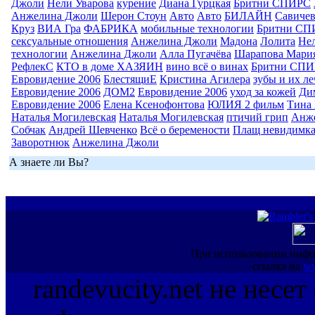
Джоли
Нели Уварова
курение
Диана Гурцкая
Бритни СПИРС
Анжелина Джоли
Шерон Стоун
Авто
Авто
БИЛАЙН
Савиче
Круз
ВИА Гра
ФАБРИКА
мобильные технологии
Бритни СП
сексуальные отношения
Анжелина Джоли
Мадона
Лолита
Нел
технологии
Анжелина Джоли
Алла Пугачёва
Шарапова Мари
РефлекС
КТО в доме ХАЗЯИН
вино всё о винах
Бритни СП
Евровидение 2006
БлестящиЕ
Кристина Агилера
зубы и их л
Евровидение 2006
ДОМ2
Евровидение 2006
уход за кожей
Ди
Евровидение 2006
Елена Ксенофонтова
ЮЛИЯ 2 фильм
Тина 
Наталья Могилевская
Наталья Могилевская
птичий грип
Анж
Собчак
Андрей Шевченко
Всё о беремености
Плащ невидимк
Заворотнюк
Анжелина Джоли
А знаете ли Вы?
При использовании инфо
ссылка на
ww
randevucity.net не несе