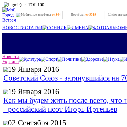
Мобильные телефоны
от $44
Ноутбуки
от $319
Цифровые к
НОВОСТИ
СТАТЬИ
СОННИК
ИМЕНА
ФОТОАЛЬБОМ
Новости
Культура
Спорт
Политика
Здоровье
Наука
И
Украина
19 Января 2016
Советский Союз - затянувшийся на 7
19 Января 2016
Как мы будем жить после всего, что 
- российский поэт Игорь Иртеньев
02 Сентября 2015