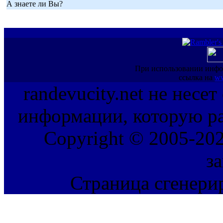
А знаете ли Вы?
При использовании инфо
ссылка на
ww
randevucity.net не несе
информации, которую ра
Copyright © 2005-202
з
Страница сгенерир