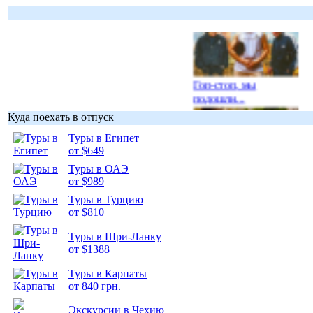
Гоп-стоп, мы
подошли...
Куда поехать в отпуск
Туры в Египет
от $649
Туры в ОАЭ
Подборка
от $989
фотопозитива 1
Туры в Турцию
от $810
Туры в Шри-Ланку
от $1388
Подборка
Туры в Карпаты
фотопозитива 2
от 840 грн.
Экскурсии в Чехию