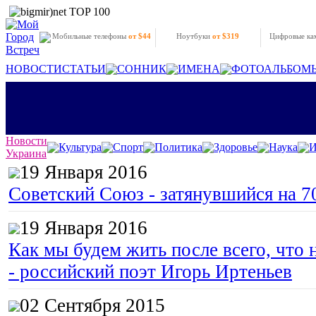
Мобильные телефоны
от $44
Ноутбуки
от $319
Цифровые к
НОВОСТИ
СТАТЬИ
СОННИК
ИМЕНА
ФОТОАЛЬБОМ
Новости
Культура
Спорт
Политика
Здоровье
Наука
И
Украина
19 Января 2016
Советский Союз - затянувшийся на 7
19 Января 2016
Как мы будем жить после всего, что 
- российский поэт Игорь Иртеньев
02 Сентября 2015