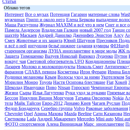
Статьи
Облако тегов
Интернет
Все о мухах
Потенция
Гагарин
матерные слова
Wash
мужчинах
Грипп и около него
Елена Беркова
выпадение воло
Маша Распутина
Журнал MAXIM и всё что в нем
Снег и все 
Памела Андерсон
Владислав Галкин
новый 2007 год
Танци со
шахтёр
Маскаев
Андрей Данилко
Дженифер Энистон
Алсу
Ан
Смех
Животные и их защита
Юрий Шатунов
Пресняков Подо
и всё о ней
интуиция
бельё нижнее
гадания
кумиры
ФЕНшуй
старением организма
ЛУНА инопланетяне
в мире моды
ЖК п
Защита
Тимошенко
Валуев Николай
Варикоз
Луценко
Путин
вокруг чая
Световой обогреватель UFO
Кондиционеры
Плюще
Лазарев
Молоко и молокопродукты
Николь Смит
Антипенко+
фараонов
СЛАВА певица
Косметика
Ирэн Ферари
Ирина Бил
Родинки меланомы
Крым
Волосы уход за ними
Укртелеком
Su
Мэрилин Монро
Toyota
Настя Осипова блестящие
Fiat
Хокей
Шеколад
Иванушки
Пиво
Nissan
Гороскоп
Чемпионат Европы
Жизни
Сыры
Илья Лагутенко
Руки уход за руками
Грязевые в
Бессон
Никулин Вицин Моргунов
Татьяна Овсиенко
Nokia
Ал
тела
Майк Тайсон
Евро-2012
Динамо Киев
Чагаев Руслан
Под
Федор Бондарчук
Серебро группа
Volvo
Раковые заболевания
Chevrolet
Opel
Арина Махова
Mazda
Beeline
Сати Казанова
Не
Светикова
Lada
Андрей Макаревич
Mercedes
Mini auto
Mini au
ФОТО спортсменов
Алена Винницкая
Марс_инопланетяне
П