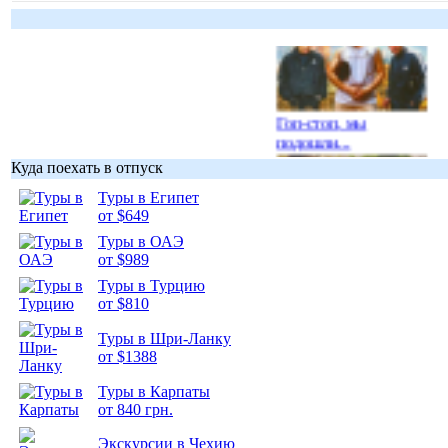
Гоп-стоп, мы
подошли...
Куда поехать в отпуск
Туры в Египет
от $649
Туры в ОАЭ
Подборка
от $989
фотопозитива 1
Туры в Турцию
от $810
Туры в Шри-Ланку
от $1388
Туры в Карпаты
Подборка
от 840 грн.
фотопозитива 2
Экскурсии в Чехию