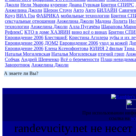
Джоли
Нели Уварова
курение
Диана Гурцкая
Бритни СПИРС
Анжелина Джоли
Шерон Стоун
Авто
Авто
БИЛАЙН
Савиче
Круз
ВИА Гра
ФАБРИКА
мобильные технологии
Бритни СП
сексуальные отношения
Анжелина Джоли
Мадона
Лолита
Нел
технологии
Анжелина Джоли
Алла Пугачёва
Шарапова Мари
РефлекС
КТО в доме ХАЗЯИН
вино всё о винах
Бритни СП
Евровидение 2006
БлестящиЕ
Кристина Агилера
зубы и их л
Евровидение 2006
ДОМ2
Евровидение 2006
уход за кожей
Ди
Евровидение 2006
Елена Ксенофонтова
ЮЛИЯ 2 фильм
Тина 
Наталья Могилевская
Наталья Могилевская
птичий грип
Анж
Собчак
Андрей Шевченко
Всё о беремености
Плащ невидимк
Заворотнюк
Анжелина Джоли
А знаете ли Вы?
При использовании инфо
ссылка на
ww
randevucity.net не несе