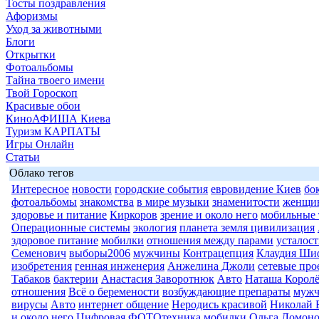
Тосты поздравления
Афоризмы
Уход за животными
Блоги
Открытки
Фотоальбомы
Тайна твоего имени
Твой Гороскоп
Красивые обои
КиноАФИША Киева
Туризм КАРПАТЫ
Игры Онлайн
Статьи
Облако тегов
Интересное
новости
городские события
евровидение Киев
бо
фотоальбомы
знакомства
в мире музыки
знаменитости
женщи
здоровье и питание
Киркоров
зрение и около него
мобильные 
Операционные системы
экология
планета земля цивилизация
здоровое питание
мобилки
отношения между парами
усталост
Семенович
выборы2006
мужчины
Контрацепция
Клаудия Ши
изобретения
генная инженерия
Анжелина Джоли
сетевые про
Табаков
бактерии
Анастасия Заворотнюк
Авто
Наташа Королё
отношения
Всё о беремености
возбуждающие препараты
муж
вирусы
Авто
интернет общение
Неродись красивой
Николай 
и около него
Цифровая ФОТОтехника
мобилки
Ольга Ломоно