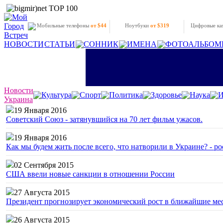
Мобильные телефоны
от $44
Ноутбуки
от $319
Цифровые к
НОВОСТИ
СТАТЬИ
СОННИК
ИМЕНА
ФОТОАЛЬБОМ
Новости
Культура
Спорт
Политика
Здоровье
Наука
И
Украина
19 Января 2016
Советский Союз - затянувшийся на 70 лет фильм ужасов.
19 Января 2016
Как мы будем жить после всего, что натворили в Украине? - р
02 Сентября 2015
США ввели новые санкции в отношении России
27 Августа 2015
Президент прогнозирует экономический рост в ближайшие ме
26 Августа 2015