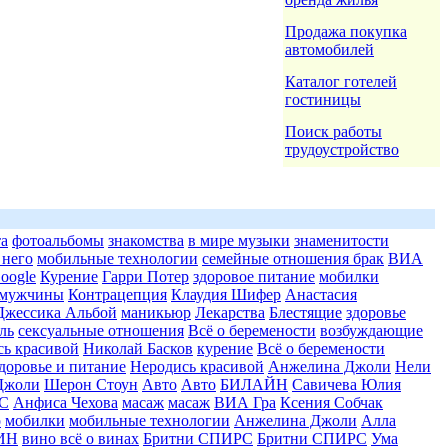
Продажа покупка
автомобилей
Каталог готелей
гостиницы
Поиск работы
трудоустройство
та
фотоальбомы
знакомства
в мире музыки
знаменитости
 него
мобильные технологии
семейные отношения брак
ВИА
oogle
Курение
Гарри Потер
здоровое питание
мобилки
мужчины
Контрацепция
Клаудия Шифер
Анастасия
Джессика Альбой
маникьюр
Лекарства
Блестящие
здоровье
ль
сексуальные отношения
Всё о беремености
возбуждающие
сь красивой
Николай Басков
курение
Всё о беремености
доровье и питание
Неродись красивой
Анжелина Джоли
Нели
Джоли
Шерон Стоун
Авто
Авто
БИЛАЙН
Савичева Юлия
С
Анфиса Чехова
масаж
масаж
ВИА Гра
Ксения Собчак
о
мобилки
мобильные технологии
Анжелина Джоли
Алла
ЯИН
вино всё о винах
Бритни СПИРС
Бритни СПИРС
Ума