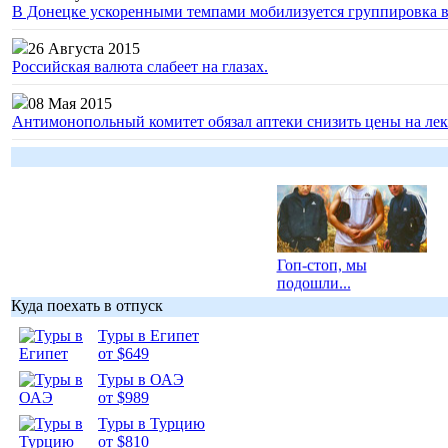
В Донецке ускоренными темпами мобилизуется группировка 
26 Августа 2015
Российская валюта слабеет на глазах.
08 Мая 2015
Антимонопольный комитет обязал аптеки снизить цены на лек
Гоп-стоп, мы
подошли...
Куда поехать в отпуск
Туры в Египет
от $649
Туры в ОАЭ
от $989
Подборка
фотопозитива 1
Туры в Турцию
от $810