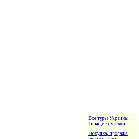
Все туры Украины
Горящие путёвки
Покупка, продажа
оренда жилья