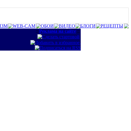
ИЗМ
WEB-CAM
ОБОИ
ВИДЕО
БЛОГИ
РЕЦЕПТЫ
::
Реклама на сайте
::