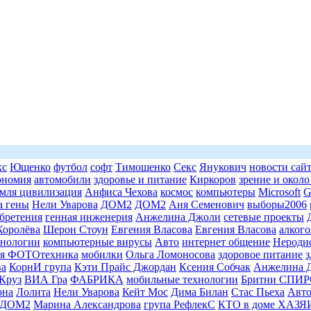
кс
Ющенко
футбол
софт
Тимошенко
Секс
Янукович
новости сай
ономия
автомобили
здоровье и питание
Киркоров
зрение и около
емля цивилизация
Анфиса Чехова
космос
компьютеры
Microsoft
G
а гены
Нели Уварова
ДОМ2
ДОМ2
Аня Семенович
выборы2006
бретения
генная инженерия
Анжелина Джоли
сетевые проекты
Королёва
Шерон Стоун
Евгения Власова
Евгения Власова
алкого
нологии
компьютерные вирусы
Авто
интернет общение
Нероди
я ФОТОтехника
мобилки
Ольга Ломоносова
здоровое питание
з
ва
КорнИ група
Кэти Прайс Джордан
Ксения Собчак
Анжелина 
Круз
ВИА Гра
ФАБРИКА
мобильные технологии
Бритни СПИР
она
Лолита
Нели Уварова
Кейт Мос
Дима Билан
Стас Пьеха
Авт
ДОМ2
Марина Александрова
група РефлекС
КТО в доме ХАЗ