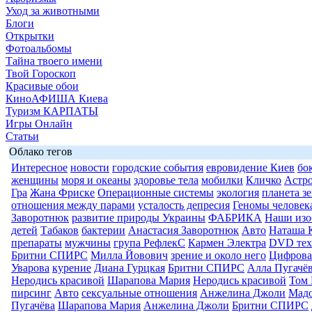
Уход за животными
Блоги
Открытки
Фотоальбомы
Тайна твоего имени
Твой Гороскоп
Красивые обои
КиноАФИША Киева
Туризм КАРПАТЫ
Игры Онлайн
Статьи
Облако тегов
Интересное
новости
городские события
евровидение Киев
бо
женщины
моря и океаны
здоровье тела
мобилки
Кличко
Астр
Гра
Жана Фриске
Операционные системы
экология
планета з
отношения между парами
усталость депресия
Геномы человек
Заворотнюк
развитие природы Украины
ФАБРИКА
Наши изо
детей
Табаков
бактерии
Анастасия Заворотнюк
Авто
Наташа 
препараты
мужчины
група РефлекС
Кармен Электра
DVD тех
Бритни СПИРС
Милла Йовович
зрение и около него
Цифрова
Уварова
курение
Диана Гурцкая
Бритни СПИРС
Алла Пугачё
Неродись красивой
Шарапова Мария
Неродись красивой
Том 
пирсинг
Авто
сексуальные отношения
Анжелина Джоли
Мад
Пугачёва
Шарапова Мария
Анжелина Джоли
Бритни СПИРС