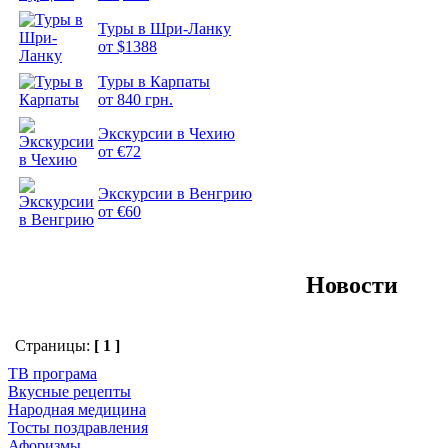
Туры в Шри-Ланку
от $1388
Туры в Карпаты
Подборка
от 840 грн.
фотопозитива 2
Экскурсии в Чехию
от €72
Экскурсии в Венгрию
от €60
Новости
Страницы:
[ 1 ]
ТВ програма
Вкусные рецепты
Народная медицина
Тосты поздравления
Афоризмы