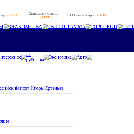
Стиральные машины
амеры
от $78
LCD-телевизоры
от $249
от $199
Ы
ЗНАКОМСТВА
ТВ-ПРОГРАММА
ГОРОСКОП
ТУР
За
нтересное
Экономика
Авто
рубежом
оссийский поэт Игорь Иртеньев
сяцы