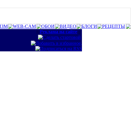
ИЗМ
WEB-CAM
ОБОИ
ВИДЕО
БЛОГИ
РЕЦЕПТЫ
::
Реклама на сайте
::