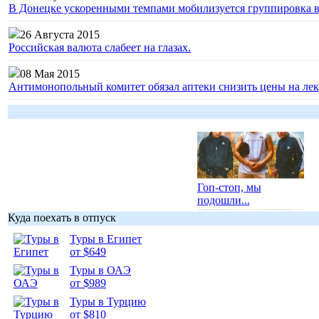
В Донецке ускоренными темпами мобилизуется группировка 
26 Августа 2015
Российская валюта слабеет на глазах.
08 Мая 2015
Антимонопольный комитет обязал аптеки снизить цены на лек
Гоп-стоп, мы
подошли...
Куда поехать в отпуск
Туры в Египет
от $649
Туры в ОАЭ
Подборка
от $989
фотопозитива 1
Туры в Турцию
от $810