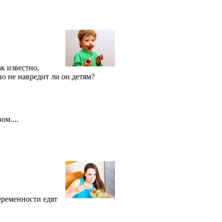
к известно,
о не навредит ли он детям?
ом....
еременности едят