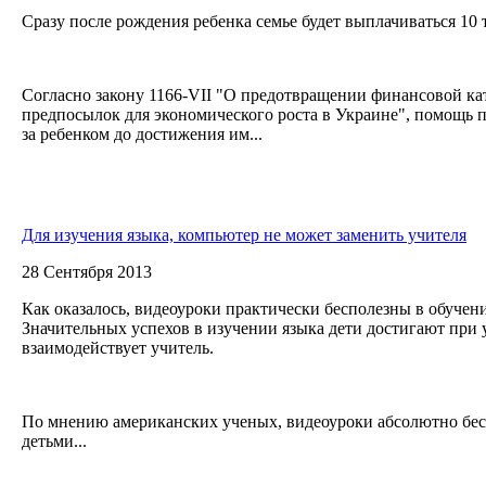
Сразу после рождения ребенка семье будет выплачиваться 10 
Согласно закону 1166-VII "О предотвращении финансовой ка
предпосылок для экономического роста в Украине", помощь 
за ребенком до достижения им...
Для изучения языка, компьютер не может заменить учителя
28 Сентября 2013
Как оказалось, видеоуроки практически бесполезны в обуче
Значительных успехов в изучении языка дети достигают при 
взаимодействует учитель.
По мнению американских ученых, видеоуроки абсолютно бе
детьми...