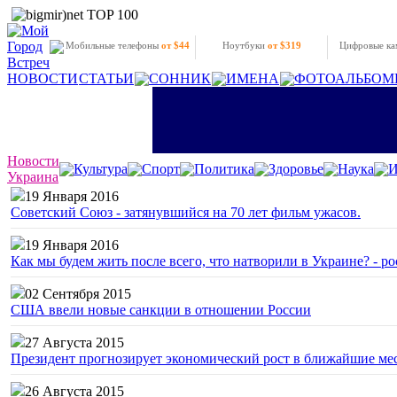
Мобильные телефоны
от $44
Ноутбуки
от $319
Цифровые к
НОВОСТИ
СТАТЬИ
СОННИК
ИМЕНА
ФОТОАЛЬБОМ
Новости
Культура
Спорт
Политика
Здоровье
Наука
И
Украина
19 Января 2016
Советский Союз - затянувшийся на 70 лет фильм ужасов.
19 Января 2016
Как мы будем жить после всего, что натворили в Украине? - р
02 Сентября 2015
США ввели новые санкции в отношении России
27 Августа 2015
Президент прогнозирует экономический рост в ближайшие ме
26 Августа 2015