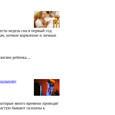
ести недель сна в первый год
лач, ночное кормление и личные
жизни ребенка....
циальному
 которые много времени проводят
ачастую бывают склонны к