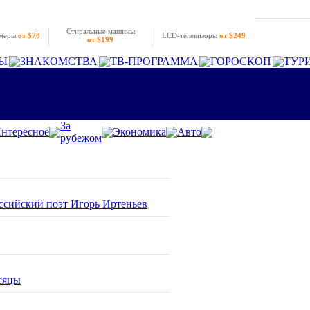
Стиральные машины
амеры
от $78
LCD-телевизоры
от $249
от $199
Ы
ЗНАКОМСТВА
ТВ-ПРОГРАММА
ГОРОСКОП
ТУР
За
нтересное
Экономика
Авто
рубежом
оссийский поэт Игорь Иртеньев
сяцы