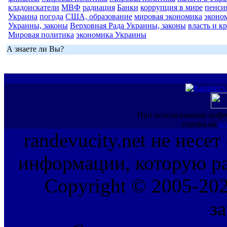
кладоискатели
МВФ
радиация
Банки
коррупция в мире
пенси
Украина
погода
США, образование
мировая экономика
эконо
Украины, законы
Верховная Рада Украины, законы
власть и к
Мировая политика
экономика Украины
А знаете ли Вы?
При использовании инфо
ссылка на
ww
randevucity.net не несе
информации, которую ра
Copyright © 2005-202
з