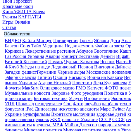
Твой Гороскоп
Красивые обои
КиноАФИША Киева
Туризм КАРПАТЫ
Игры Онлайн
Статьи
Облако тегов
ВИДЕО
Кайли Миноуг
Привидения
Грыжа
Яблоки
Дети
Анас
Бартон
Соня Тайх
Медицина
Недвижемость
Фабрика звезд
Ор
Корикова
Лекарственные растения
Абдулов
Биотопливо
Кашп
Газ Россия Украина
Авария
концерт фестиваль
Деньги
Bugatti
Виталий Козловский
Память
Чулпан Хаматова
Чеснок
Настя 
ФКлуб
Звёзды на льду
Ледниковый Период
Виктория Дайнек
Загадки фашистГермании
Чёрные дыры
Московские подземел
Эфирные масла
Гипноз
Овощи
Насморк
Война на Кавказе
Вер
рынок Украины
Азаров Николай
Поветкин
Лера Кудрявцева
Е
Фрукты
МакSим
Оливковое масло
ГМО
Капуста
ФОТО позит
Музыкальные новости
Здоровье
Фото рукоделия
Политика в 
приватизация
Бытовая техника
Услуги
Изобретения
Экономик
УПЛ
Шоколад
неандерталец
Сон
Фото
шоу-биз
нацбанк
техн
фокусами
iPad
Динозавры
искусство
анекдоты
Марс
Twitter
Ap
Украине
мультфильмы
Вконтакте
молочница
здоровье детей
х
православная церковь
ЖКХ
налоги в Украине
СССР
СССР
ге
имплантанты
кредиты, МВФ
Майкл Джексон
народная медиц
финансы
Мировая политика
Мировая политика
налоги в Укр