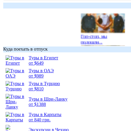
Гоп-стоп, мы
подошли...
Куда поехать в отпуск
Туры в Египет
от $649
Туры в ОАЭ
Подборка
от $989
фотопозитива 1
Туры в Турцию
от $810
Туры в Шри-Ланку
от $1388
Туры в Карпаты
Подборка
от 840 грн.
фотопозитива 2
Экскурсии в Чехию