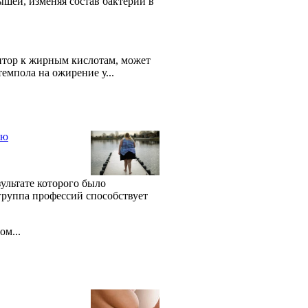
шей, изменяя состав бактерий в
птор к жирным кислотам, может
емпола на ожирение у...
ию
зультате которого было
 группа профессий способствует
ом...