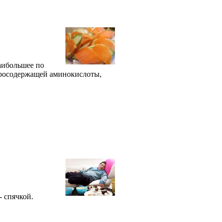
аибольшее по
еросодержащей аминокислоты,
- спячкой.