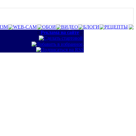
ИЗМ
WEB-CAM
ОБОИ
ВИДЕО
БЛОГИ
РЕЦЕПТЫ
::
Реклама на сайте
::