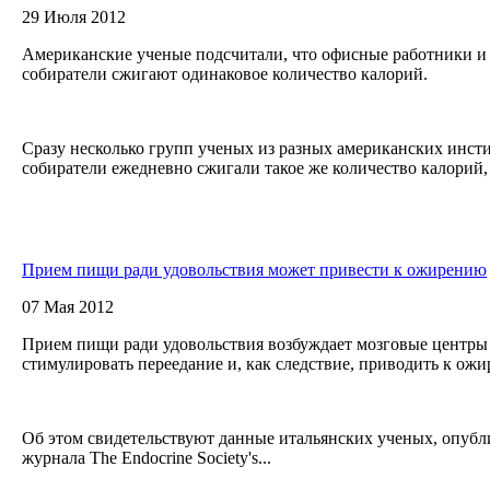
29 Июля 2012
Американские ученые подсчитали, что офисные работники и
собиратели сжигают одинаковое количество калорий.
Сразу несколько групп ученых из разных американских инсти
собиратели ежедневно сжигали такое же количество калорий, к
Прием пищи ради удовольствия может привести к ожирению
07 Мая 2012
Прием пищи ради удовольствия возбуждает мозговые центры 
стимулировать переедание и, как следствие, приводить к ож
Об этом свидетельствуют данные итальянских ученых, опубл
журнала The Endocrine Society's...