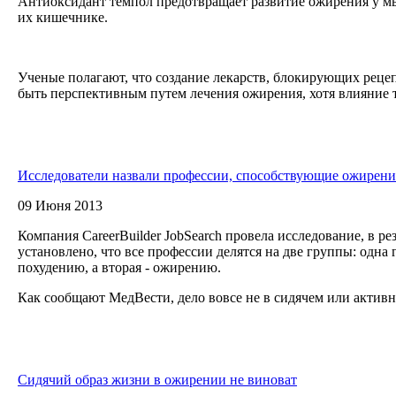
Антиоксидант темпол предотвращает развитие ожирения у мы
их кишечнике.
Ученые полагают, что создание лекарств, блокирующих реце
быть перспективным путем лечения ожирения, хотя влияние т
Исследователи назвали профессии, способствующие ожирен
09 Июня 2013
Компания CareerBuilder JobSearch провела исследование, в ре
установлено, что все профессии делятся на две группы: одна
похудению, а вторая - ожирению.
Как сообщают МедВести, дело вовсе не в сидячем или активн
Сидячий образ жизни в ожирении не виноват