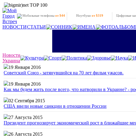
Мобильные телефоны
от $44
Ноутбуки
от $319
Цифровые к
НОВОСТИ
СТАТЬИ
СОННИК
ИМЕНА
ФОТОАЛЬБОМ
Новости
Культура
Спорт
Политика
Здоровье
Наука
И
Украина
19 Января 2016
Советский Союз - затянувшийся на 70 лет фильм ужасов.
19 Января 2016
Как мы будем жить после всего, что натворили в Украине? - р
02 Сентября 2015
США ввели новые санкции в отношении России
27 Августа 2015
Президент прогнозирует экономический рост в ближайшие ме
26 Августа 2015