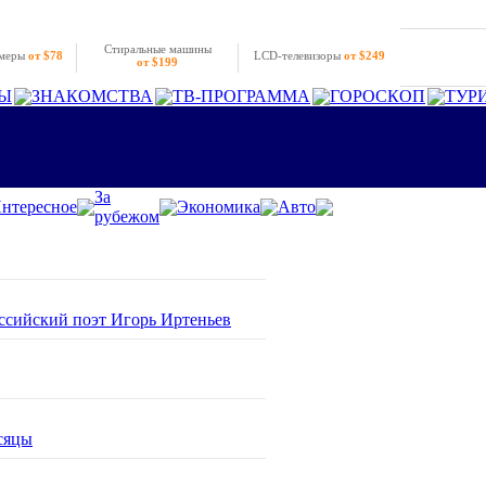
Стиральные машины
амеры
от $78
LCD-телевизоры
от $249
от $199
Ы
ЗНАКОМСТВА
ТВ-ПРОГРАММА
ГОРОСКОП
ТУР
За
нтересное
Экономика
Авто
рубежом
оссийский поэт Игорь Иртеньев
сяцы