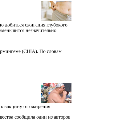
но добиться сжигания глубокого
 уменьшится незначительно.
ирмингеме (США). По словам
ть вакцину от ожирения
щества сообщила один из авторов