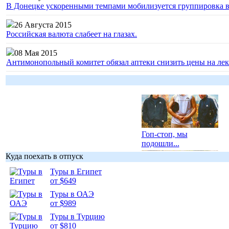
В Донецке ускоренными темпами мобилизуется группировка 
26 Августа 2015
Российская валюта слабеет на глазах.
08 Мая 2015
Антимонопольный комитет обязал аптеки снизить цены на лек
Гоп-стоп, мы
подошли...
Куда поехать в отпуск
Туры в Египет
от $649
Туры в ОАЭ
Подборка
от $989
фотопозитива 1
Туры в Турцию
от $810