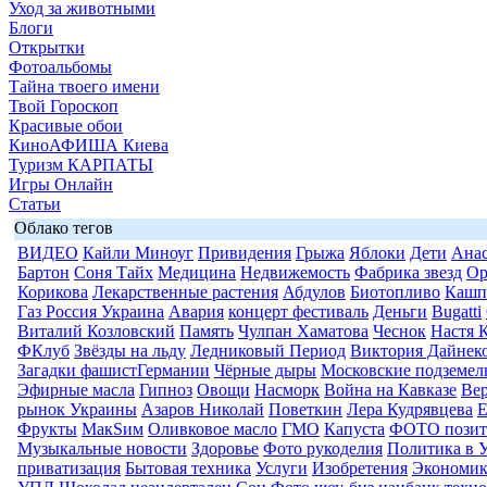
Уход за животными
Блоги
Открытки
Фотоальбомы
Тайна твоего имени
Твой Гороскоп
Красивые обои
КиноАФИША Киева
Туризм КАРПАТЫ
Игры Онлайн
Статьи
Облако тегов
ВИДЕО
Кайли Миноуг
Привидения
Грыжа
Яблоки
Дети
Анас
Бартон
Соня Тайх
Медицина
Недвижемость
Фабрика звезд
Ор
Корикова
Лекарственные растения
Абдулов
Биотопливо
Кашп
Газ Россия Украина
Авария
концерт фестиваль
Деньги
Bugatti
Виталий Козловский
Память
Чулпан Хаматова
Чеснок
Настя 
ФКлуб
Звёзды на льду
Ледниковый Период
Виктория Дайнек
Загадки фашистГермании
Чёрные дыры
Московские подземел
Эфирные масла
Гипноз
Овощи
Насморк
Война на Кавказе
Вер
рынок Украины
Азаров Николай
Поветкин
Лера Кудрявцева
Е
Фрукты
МакSим
Оливковое масло
ГМО
Капуста
ФОТО позит
Музыкальные новости
Здоровье
Фото рукоделия
Политика в 
приватизация
Бытовая техника
Услуги
Изобретения
Экономик