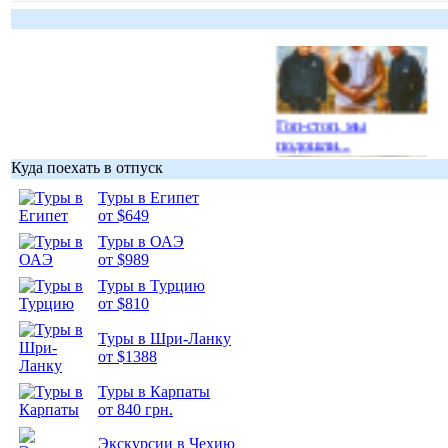
Гоп-стоп, мы
подошли...
Куда поехать в отпуск
Туры в Египет
от $649
Туры в ОАЭ
Подборка
от $989
фотопозитива 1
Туры в Турцию
от $810
Туры в Шри-Ланку
от $1388
Туры в Карпаты
Подборка
от 840 грн.
фотопозитива 2
Экскурсии в Чехию