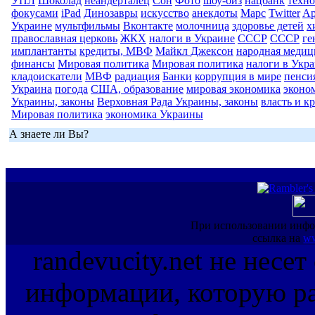
УПЛ
Шоколад
неандерталец
Сон
Фото
шоу-биз
нацбанк
техн
фокусами
iPad
Динозавры
искусство
анекдоты
Марс
Twitter
Ap
Украине
мультфильмы
Вконтакте
молочница
здоровье детей
х
православная церковь
ЖКХ
налоги в Украине
СССР
СССР
ге
имплантанты
кредиты, МВФ
Майкл Джексон
народная медиц
финансы
Мировая политика
Мировая политика
налоги в Укр
кладоискатели
МВФ
радиация
Банки
коррупция в мире
пенси
Украина
погода
США, образование
мировая экономика
эконо
Украины, законы
Верховная Рада Украины, законы
власть и к
Мировая политика
экономика Украины
А знаете ли Вы?
При использовании инфо
ссылка на
ww
randevucity.net не несе
информации, которую ра