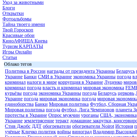
Уход за животными
Блоги
Открытки
Фотоальбомы
Тайна твоего имени
Твой Гороскоп
Красивые обои
КиноАФИША Киева
Туризм КАРПАТЫ
Игры Онлайн
Статьи
Облако тегов
Политика в России
награды от президента Украины
Беларусь
Украине
Банки
СМИ в Украине
экономика Украины
погода
в
криминал
налоги в мире
коррупция в Украине
Луценко
миров
криминал
погода
власть и криминал
мировая экономика
FEM
курьёзы
погода
экономика Украины
погода
Беларусь
церковь
Украине
погода
мировая экономика
погода
мировая экономик
единоборства
Банки
Мировая политика
Футбол, Сборная Укр
Мировая политика
погода
футбол, Лига Чемпионов
планета З
протесты в Украине
Опрос мужчин
уроганы
США, экономика
Украине
землетрясение
теракт
домашние закрутки, консервир
Стив Джобс
ДДТ
обогреватели
обогреватели Noirot
История
п
учёные
Кличко политик
войны
виноград
Владимир Высоцки