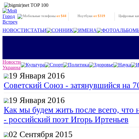
Мобильные телефоны
от $44
Ноутбуки
от $319
Цифровые к
НОВОСТИ
СТАТЬИ
СОННИК
ИМЕНА
ФОТОАЛЬБОМ
Новости
Культура
Спорт
Политика
Здоровье
Наука
И
Украина
19 Января 2016
Советский Союз - затянувшийся на 7
19 Января 2016
Как мы будем жить после всего, что 
- российский поэт Игорь Иртеньев
02 Сентября 2015