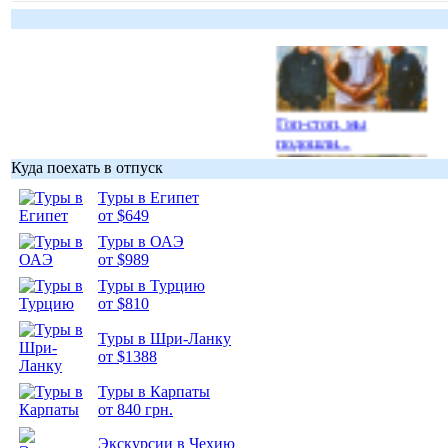
Гоп-стоп, мы
подошли...
Куда поехать в отпуск
Туры в Египет
от $649
Туры в ОАЭ
Подборка
от $989
фотопозитива 1
Туры в Турцию
от $810
Туры в Шри-Ланку
от $1388
Туры в Карпаты
Подборка
от 840 грн.
фотопозитива 2
Экскурсии в Чехию