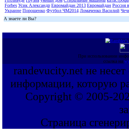
Голливуде
Грузия
умный дом
Стиральные машины
катастрофа
Forbes
Усик Александр
Евромайдан 2013
Евромайдан
Россия 
Украине
Порошенко
Футбол ЧМ2014
Ломаченко Василий
Чеч
А знаете ли Вы?
При использовании инфо
ссылка на
ww
randevucity.net не несе
информации, которую ра
Copyright © 2005-202
з
Страница сгенерир