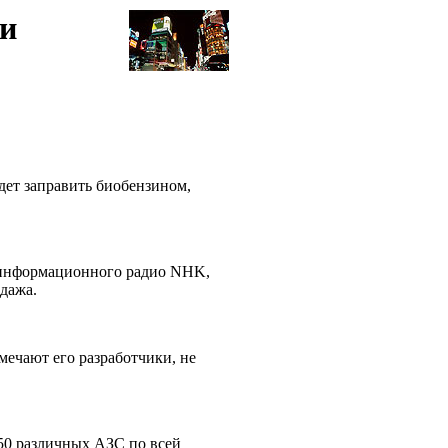
ли
дет заправить биобензином,
о информационного радио NHK,
одажа.
мечают его разработчики, не
 50 различных АЗС по всей