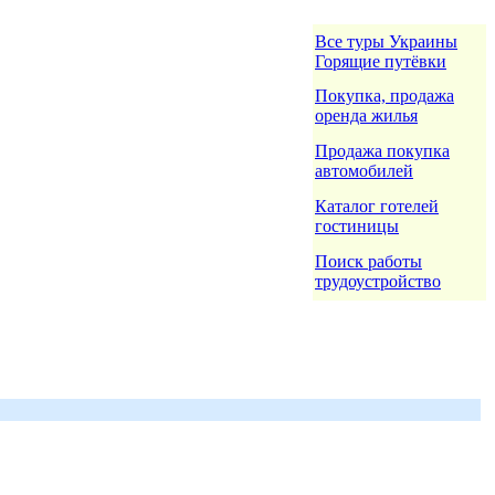
Все туры Украины
Горящие путёвки
Покупка, продажа
оренда жилья
Продажа покупка
автомобилей
Каталог готелей
гостиницы
Поиск работы
трудоустройство