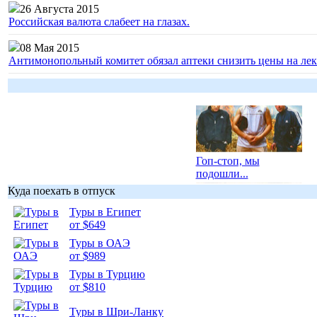
26 Августа 2015
Российская валюта слабеет на глазах.
08 Мая 2015
Антимонопольный комитет обязал аптеки снизить цены на лек
Гоп-стоп, мы
подошли...
Куда поехать в отпуск
Туры в Египет
от $649
Туры в ОАЭ
Подборка
от $989
фотопозитива 1
Туры в Турцию
от $810
Туры в Шри-Ланку