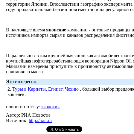
территории Японии. Впоследствии географию эксперимента 
году продавать новый бензин повсеместно и на регулярной 
В настоящее время
японские
компании - оптовые продавцы н
источников импорта сырья и каналов распределения биоэтан
Параллельно с этим крупнейшая японская автомобилестроите
крупнейшая нефтеперерабатывающая корпорация Nippon Oil об
Майлазии намерены приступить к производству автомобильн
пальмового масла.
Это интересно:
2.
Туры в Карпаты, Египет, Чехию
, большой выбор предложе
кошелёк.
новости по тэгу:
экология
Автор:
РИА Новости
Источник:
http://rian.ru