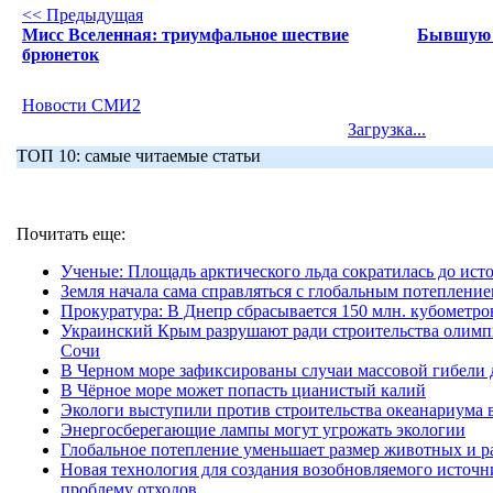
<< Предыдущая
Мисс Вселенная: триумфальное шествие
Бывшую 
брюнеток
Новости СМИ2
Загрузка...
ТОП 10: самые читаемые статьи
Почитать еще:
Ученые: Площадь арктического льда сократилась до ис
Земля начала сама справляться с глобальным потеплени
Прокуратура: В Днепр сбрасывается 150 млн. кубометр
Украинский Крым разрушают ради строительства олимпи
Сочи
В Черном море зафиксированы случаи массовой гибели
В Чёрное море может попасть цианистый калий
Экологи выступили против строительства океанариума 
Энергосберегающие лампы могут угрожать экологии
Глобальное потепление уменьшает размер животных и ра
Новая технология для создания возобновляемого источн
проблему отходов