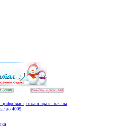
 цифровые фотоаппараты начала
да: до 400$
ика