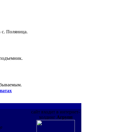
 с. Поляница.
 подъемник.
абываемым.
патах
сайт входит в интернет-
холдинг
Агрупп
де