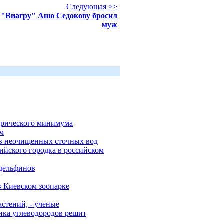
Следующая >>
"Виагру" Аню Седокову бросил
муж
торического минимума
ем
ов неочищенных сточных вод
йского городка в российском
 дельфинов
в Киевском зоопарке
стений, - ученые
ика углеводородов решит