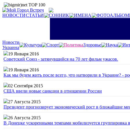
НОВОСТИ
СТАТЬИ
СОННИК
ИМЕНА
ФОТОАЛЬБОМ
Новости
Культура
Спорт
Политика
Здоровье
Наука
Инт
Украина
19 Января 2016
Советский Союз - затянувшийся на 70 лет фильм ужасов.
19 Января 2016
Как мы будем жить после всего, что натворили в Украине? - р
02 Сентября 2015
США ввели новые санкции в отношении России
27 Августа 2015
Президент прогнозирует экономический рост в ближайшие ме
26 Августа 2015
В Донецке ускоренными темпами мобилизуется группировка 