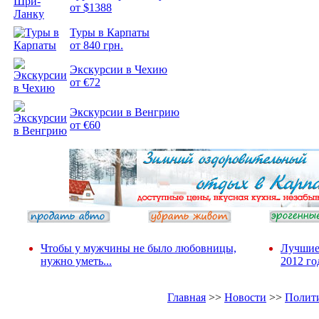
от $1388
Туры в Карпаты
Подборка
от 840 грн.
фотопозитива 2
Экскурсии в Чехию
от €72
Экскурсии в Венгрию
от €60
Чтобы у мужчины не было любовницы,
Лучшие
нужно уметь...
2012 го
Главная
>>
Новости
>>
Полит