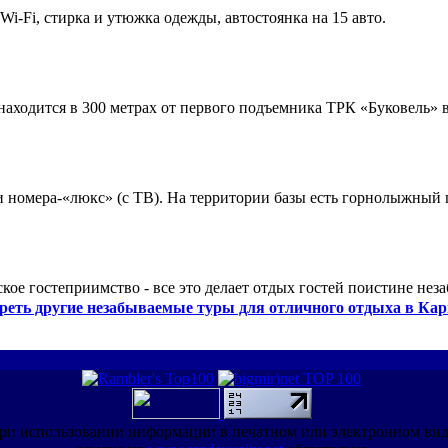
 Wi-Fi, стирка и утюжка одежды, автостоянка на 15 авто.
ходится в 300 метрах от первого подъемника ТРК «Буковель» в
 и номера-«люкс» (с ТВ). На территории базы есть горнолыжный
кое гостеприимство - все это делает отдых гостей поистине нез
реть другие незабываемые туры для отличного отдыха в Кар
ри использовании информации в печатном или электронном ви