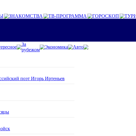
Ы
ЗНАКОМСТВА
ТВ-ПРОГРАММА
ГОРОСКОП
ТУР
За
ересное
Экономика
Авто
рубежом
оссийский поэт Игорь Иртеньев
сяцы
войск