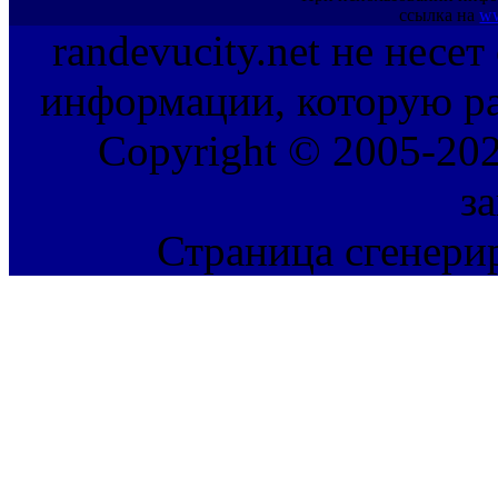
ссылка на
ww
randevucity.net не несе
информации, которую ра
Copyright © 2005-202
з
Страница сгенерир