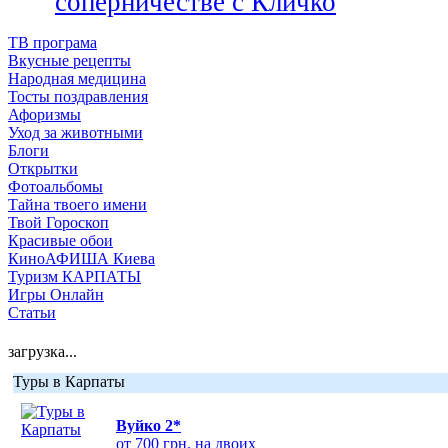
соперничестве с Кличко
ТВ програма
Вкусные рецепты
Народная медицина
Тосты поздравления
Афоризмы
Уход за животными
Блоги
Открытки
Фотоальбомы
Тайна твоего имени
Твой Гороскоп
Красивые обои
КиноАФИША Киева
Туризм КАРПАТЫ
Игры Онлайн
Статьи
загрузка...
Туры в Карпаты
Вуйко 2*
от 700 грн. на двоих