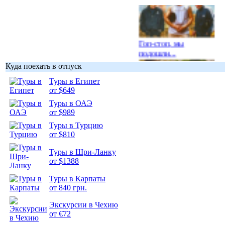
Гоп-стоп, мы
подошли...
Куда поехать в отпуск
Туры в Египет
от $649
Туры в ОАЭ
Подборка
от $989
фотопозитива 1
Туры в Турцию
от $810
Туры в Шри-Ланку
от $1388
Подборка
Туры в Карпаты
фотопозитива 2
от 840 грн.
Экскурсии в Чехию
от €72