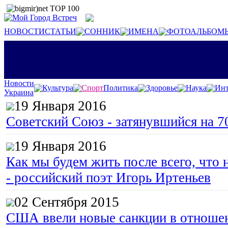
НОВОСТИ
СТАТЬИ
СОННИК
ИМЕНА
ФОТОАЛЬБОМ
Новости
Культура
Спорт
Политика
Здоровье
Наука
Инт
Украина
19 Января 2016
Советский Союз - затянувшийся на 7
19 Января 2016
Как мы будем жить после всего, что 
- российский поэт Игорь Иртеньев
02 Сентября 2015
США ввели новые санкции в отноше