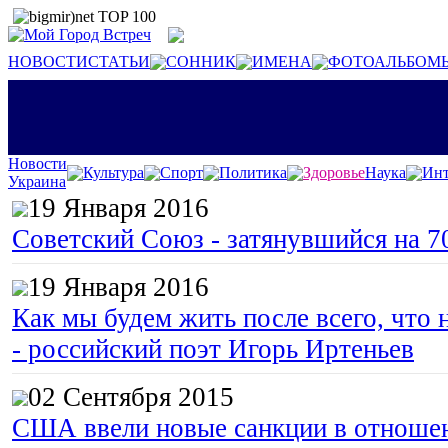
НОВОСТИ
СТАТЬИ
СОННИК
ИМЕНА
ФОТОАЛЬБОМ
Новости
Культура
Спорт
Политика
Здоровье
Наука
Инт
Украина
19 Января 2016
Советский Союз - затянувшийся на 7
19 Января 2016
Как мы будем жить после всего, что 
- российский поэт Игорь Иртеньев
02 Сентября 2015
США ввели новые санкции в отноше