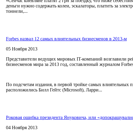
«Сейчас киевляне платят 2 грн за поездку, что ниже себестои
деньги нужно содержать колеи, эскалаторы, платить за элект
тоннели,...
Forbes назвал 12 самых влиятельных бизнесменов в 2013-м
05 Ноября 2013
Представители ведущих мировых IT-компаний возглавили ре
бизнесменов мира за 2013 год, составленный журналом Forbe
По подсчетам издания, в первой тройке самых влиятельных 
расположились Билл Гейтс (Microsoft), Ларри...
Роковая ошибка президента Януковича, или «допокращували
04 Ноября 2013