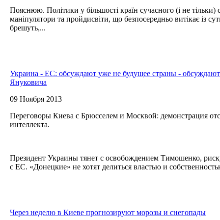
Пояснюю. Політики у більшості країн сучасного (і не тільки) с
маніпулятори та пройдисвіти, що безпосередньо витікає із су
брешуть,...
Украина - ЕС: обсуждают уже не будущее страны - обсуждают
Януковича
09 Ноября 2013
Переговоры Киева с Брюсселем и Москвой: демонстрация отс
интеллекта.
Президент Украины тянет с освобождением Тимошенко, риску
с ЕС. «Донецкие» не хотят делиться властью и собственностью
Через неделю в Киеве прогнозируют морозы и снегопады