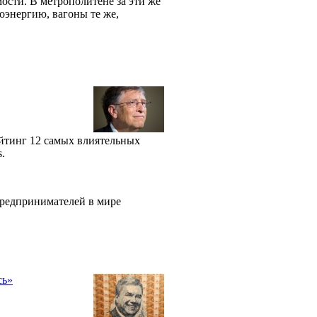
мости. В метрополитене за эти же
роэнергию, вагоны те же,
йтинг 12 самых влиятельных
s.
предпринимателей в мире
сь»