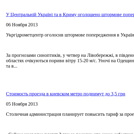
У Центральній Україні та в Криму оголошено штормове поп
06 Ноября 2013
Укргідрометцентр оголосив штормове попередження в Україні
За прогнозами синоптиків, у четвер на Лівобережжі, в південн
областях очікуються пориви вітру 15-20 м/с. Уночі на Одещи
та в...
Стоимость проезда в киевском метро поднимут до 3,5 грн
05 Ноября 2013
Столичная администрация планирует повысить тариф за проез