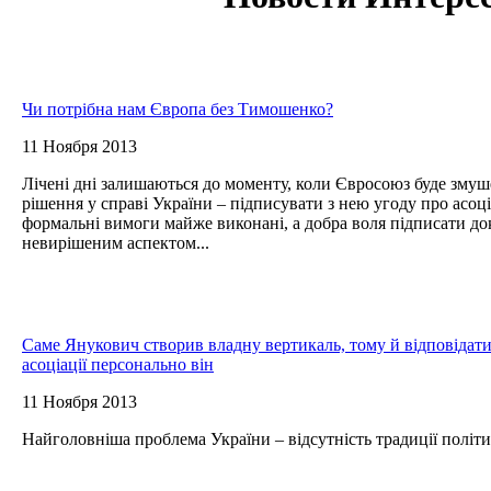
Чи потрібна нам Європа без Тимошенко?
11 Ноября 2013
Лічені дні залишаються до моменту, коли Євросоюз буде зму
рішення у справі України – підписувати з нею угоду про асоці
формальні вимоги майже виконані, а добра воля підписати док
невирішеним аспектом...
Саме Янукович створив владну вертикаль, тому й відповідати
асоціації персонально він
11 Ноября 2013
Найголовніша проблема України – відсутність традиції політи