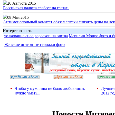
26 Августа 2015
Российская валюта слабеет на глазах.
08 Мая 2015
Антимонопольный комитет обязал аптеки снизить цены на лек
Интересно знать
толкование снов
гороскоп на завтра
Мерилин Монро фото и б
Женские интимные стрижки фото
Чтобы у мужчины не было любовницы,
Лучшие
нужно уметь...
2012 го
Новости Интере