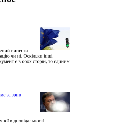
шений винести
ацію чи ні. Оскільки інші
умент є в обох сторін, то єдиним
ме за зрив
чної відповідальності.