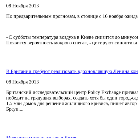
08 Ноября 2013
По предварительным прогнозам, в столице с 16 ноября ожид
«С субботы температура воздуха в Киеве снизится до минусов
Появится вероятность мокрого снега», - цитируют синоптика 
В Британии требуют реализовать вдохновлявшую Ленина ко
08 Ноября 2013
Британский исследовательский центр Policy Exchange призвал
победит на грядущих выборах, создать хотя бы один город-са
1,5 млн домов для решения жилищного кризиса, пишет автор 
Браун....
Мельнику готовят засаду в Литве