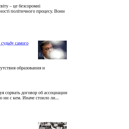
віту – це безсоромні
тності політичного процесу. Вони
 судьбу самого
утствия образования и
я сорвать договор об ассоциации
 ни с кем. Иначе стоило ли...