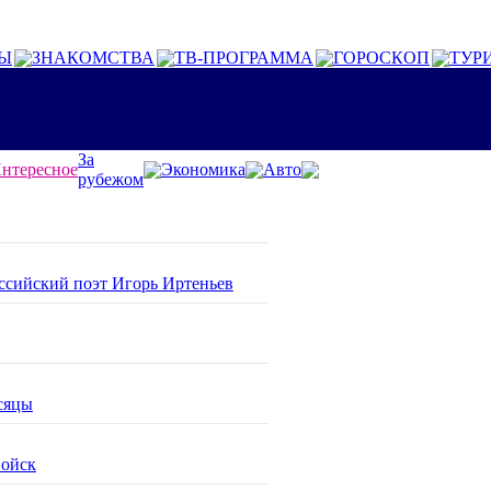
Ы
ЗНАКОМСТВА
ТВ-ПРОГРАММА
ГОРОСКОП
ТУР
За
нтересное
Экономика
Авто
рубежом
оссийский поэт Игорь Иртеньев
сяцы
войск