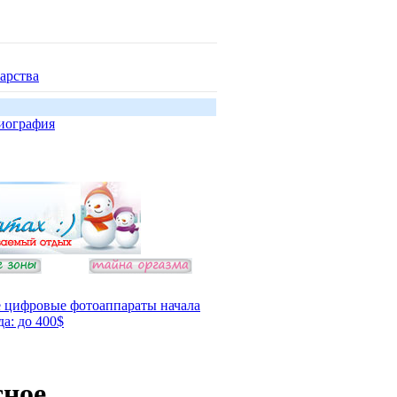
арства
иография
 цифровые фотоаппараты начала
да: до 400$
сное