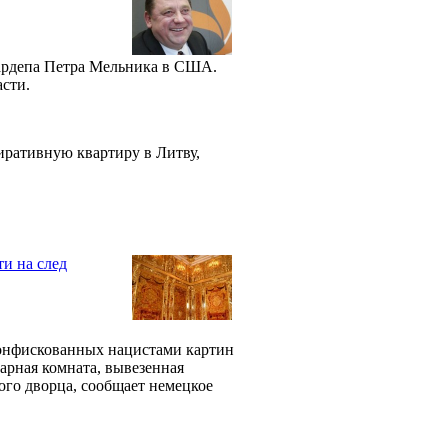
нардепа Петра Мельника в США.
асти.
пиративную квартиру в Литву,
и на след
конфискованных нацистами картин
арная комната, вывезенная
го дворца, сообщает немецкое