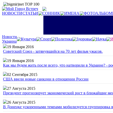
НОВОСТИ
СТАТЬИ
СОННИК
ИМЕНА
ФОТОАЛЬБОМ
Новости
Культура
Спорт
Политика
Здоровье
Наука
И
Украина
19 Января 2016
Советский Союз - затянувшийся на 70 лет фильм ужасов.
19 Января 2016
Как мы будем жить после всего, что натворили в Украине? - р
02 Сентября 2015
США ввели новые санкции в отношении России
27 Августа 2015
Президент прогнозирует экономический рост в ближайшие ме
26 Августа 2015
В Донецке ускоренными темпами мобилизуется группировка 