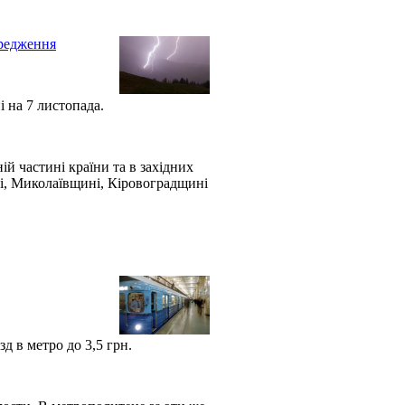
ередження
 на 7 листопада.
ій частині країни та в західних
ні, Миколаївщині, Кіровоградщині
д в метро до 3,5 грн.