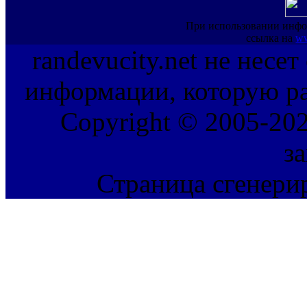
При использовании инфо
ссылка на
ww
randevucity.net не несе
информации, которую ра
Copyright © 2005-202
з
Страница сгенерир