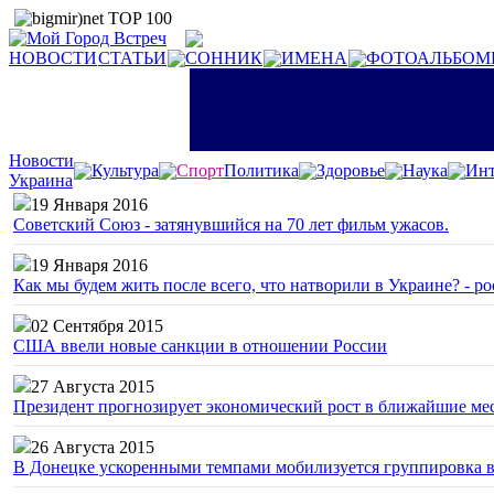
НОВОСТИ
СТАТЬИ
СОННИК
ИМЕНА
ФОТОАЛЬБОМ
Новости
Культура
Спорт
Политика
Здоровье
Наука
Инт
Украина
19 Января 2016
Советский Союз - затянувшийся на 70 лет фильм ужасов.
19 Января 2016
Как мы будем жить после всего, что натворили в Украине? - р
02 Сентября 2015
США ввели новые санкции в отношении России
27 Августа 2015
Президент прогнозирует экономический рост в ближайшие ме
26 Августа 2015
В Донецке ускоренными темпами мобилизуется группировка 