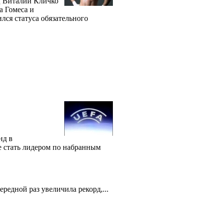
ц Виталий Кличко
а Гомеса и
лся статуса обязательного
нд в
е стать лидером по набранным
редной раз увеличила рекорд,...