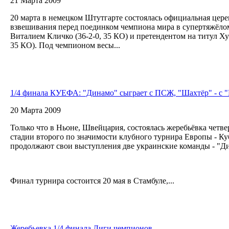
21 Марта 2009
20 марта в немецком Штутгарте состоялась официальная цер
взвешивания перед поединком чемпиона мира в супертяжёло
Виталием Кличко (36-2-0, 35 КО) и претендентом на титул Х
35 КО). Под чемпионом весы...
1/4 финала КУЕФА: "Динамо" сыграет с ПСЖ, "Шахтёр" - с 
20 Марта 2009
Только что в Ньоне, Швейцария, состоялась жеребьёвка четв
стадии второго по значимости клубного турнира Европы - К
продолжают свои выступления две украинские команды - "Д
Финал турнира состоится 20 мая в Стамбуле,...
Жеребьевка 1/4 финала Лиги чемпионов