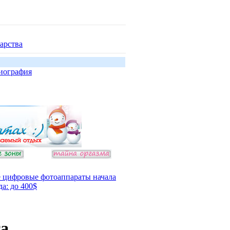
арства
иография
 цифровые фотоаппараты начала
да: до 400$
та