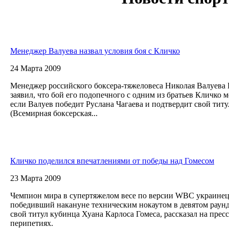
Менеджер Валуева назвал условия боя с Кличко
24 Марта 2009
Менеджер российского боксера-тяжеловеса Николая Валуева
заявил, что бой его подопечного с одним из братьев Кличко м
если Валуев победит Руслана Чагаева и подтвердит свой ти
(Всемирная боксерская...
Кличко поделился впечатлениями от победы над Гомесом
23 Марта 2009
Чемпион мира в супертяжелом весе по версии WBC украинец
победивший накануне техническим нокаутом в девятом раунд
свой титул кубинца Хуана Карлоса Гомеса, рассказал на прес
перипетиях.