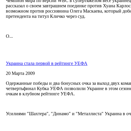
Чемпион мира по версии WBC в супертяжелом весе украине
рассказал о своем завтрашнем поединке против Хуана Карлос
возможном против россиянина Олега Маскаева, который доби
претендента на титул Кличко через суд.
О...
Украина стала первой в рейтинге УЕФА
20 Марта 2009
Одержанные победы и два бонусных очка за выход двух кома
четвертьфинал Кубка УЕФА позволили Украине в этом сезон
очкам в клубном рейтинге УЕФА.
Усилиями "Шахтера", "Динамо" и "Металлиста" Украина в оче