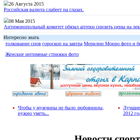
26 Августа 2015
Российская валюта слабеет на глазах.
08 Мая 2015
Антимонопольный комитет обязал аптеки снизить цены на лек
Интересно знать
толкование снов
гороскоп на завтра
Мерилин Монро фото и б
Женские интимные стрижки фото
Чтобы у мужчины не было любовницы,
Лучшие
нужно уметь...
2012 го
Новости спор