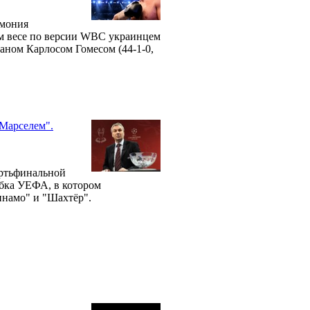
емония
м весе по версии WBC украинцем
уаном Карлосом Гомесом (44-1-0,
"Марселем".
ертьфинальной
убка УЕФА, в котором
инамо" и "Шахтёр".