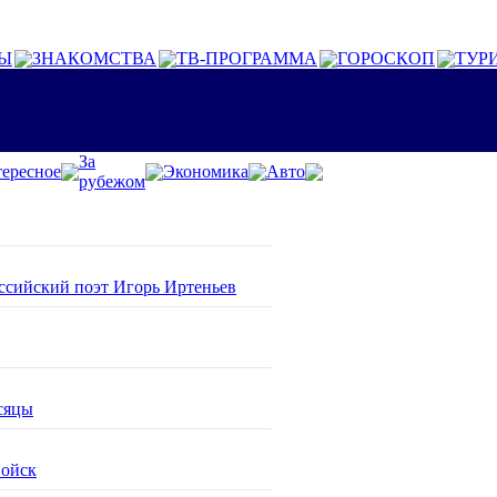
Ы
ЗНАКОМСТВА
ТВ-ПРОГРАММА
ГОРОСКОП
ТУР
За
ересное
Экономика
Авто
рубежом
оссийский поэт Игорь Иртеньев
сяцы
войск