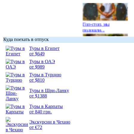
Гоп-стоп, мы
подошли...
Куда поехать в отпуск
Туры в Египет
от $649
Туры в ОАЭ
Подборка
от $989
фотопозитива 1
Туры в Турцию
от $810
Туры в Шри-Ланку
от $1388
Подборка
Туры в Карпаты
фотопозитива 2
от 840 грн.
Экскурсии в Чехию
от €72