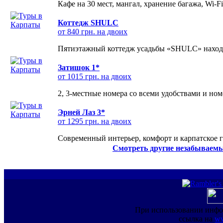
Кафе на 30 мест, мангал, хранение багажа, Wi-F
Коттедж SHULC
от 840 грн. на двоих
Пятиэтажный коттедж усадьбы «SHULC» находит
Затишок 1*
от 1015 грн. на двоих
2, 3-местные номера со всеми удобствами и но
Эрней Лаз 3*
от 1295 грн. на двоих
Современный интерьер, комфорт и карпатское г
Смотреть другие незабываемы
При использовании инфо
ссылка на
ww