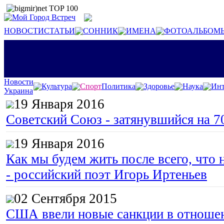
НОВОСТИ
СТАТЬИ
СОННИК
ИМЕНА
ФОТОАЛЬБОМ
Новости
Культура
Спорт
Политика
Здоровье
Наука
Инт
Украина
19 Января 2016
Советский Союз - затянувшийся на 7
19 Января 2016
Как мы будем жить после всего, что 
- российский поэт Игорь Иртеньев
02 Сентября 2015
США ввели новые санкции в отноше