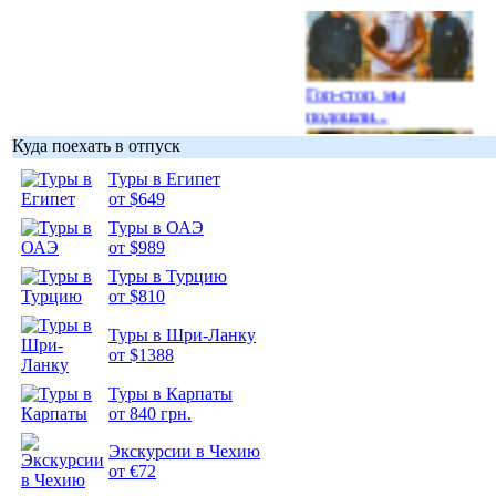
Гоп-стоп, мы
подошли...
Куда поехать в отпуск
Туры в Египет
от $649
Туры в ОАЭ
Подборка
от $989
фотопозитива 1
Туры в Турцию
от $810
Туры в Шри-Ланку
от $1388
Подборка
Туры в Карпаты
фотопозитива 2
от 840 грн.
Экскурсии в Чехию
от €72