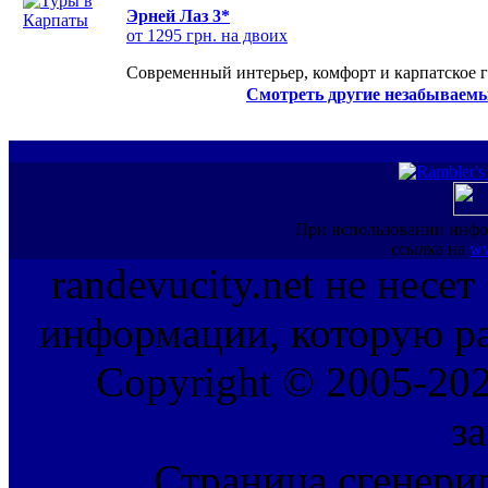
Эрней Лаз 3*
от 1295 грн. на двоих
Современный интерьер, комфорт и карпатское г
Смотреть другие незабываемы
При использовании инфо
ссылка на
ww
randevucity.net не несе
информации, которую ра
Copyright © 2005-202
з
Страница сгенерир