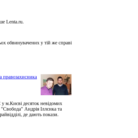
ше Lenta.ru.
тьох обвинувачених у тій же справі
та правозахисника
у м.Києві десяток невідомих
 "Свобода" Андрія Іллєнка та
айвідділі, де дають покази.