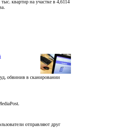
ыс. квартир на участке в 4,6114
ва.
й
суд, обвинив в сканировании
MediaPost.
ользователи отправляют друг