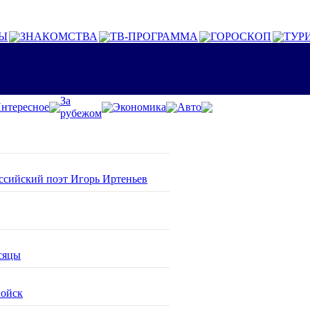
Ы
ЗНАКОМСТВА
ТВ-ПРОГРАММА
ГОРОСКОП
ТУР
За
нтересное
Экономика
Авто
рубежом
оссийский поэт Игорь Иртеньев
сяцы
войск