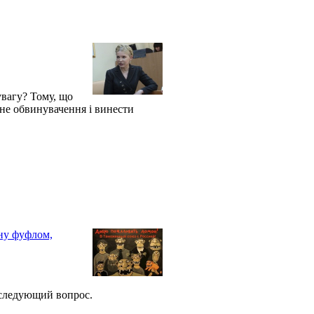
увагу? Тому, що
не обвинувачення і винести
ну фуфлом,
 следующий вопрос.