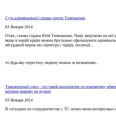
Суть кримінальної справи проти Тимошенко
03 Января 2014
Отже, газова справа Юлії Тимошенко. Чому звертаємо на неї 
якщо в нашій країні можна брутально сфальшувати криміналь
абсурдний вирок екс-прем'єру і лідеру. опозиції...
то будь-яку пересічну людину можна за визнанням...
Таможенный союз - это такой кооператив по взаимному обме
которое никому не нужно
03 Января 2014
В ситуации по сотрудничеству с ТС лично меня интересовал