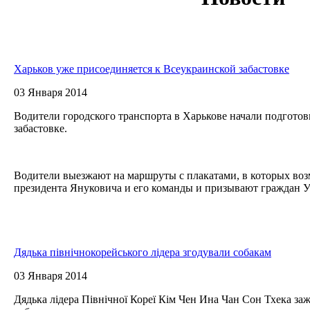
Харьков уже присоединяется к Всеукраинской забастовке
03 Января 2014
Водители городского транспорта в Харькове начали подготов
забастовке.
Водители выезжают на маршруты с плакатами, в которых во
президента Януковича и его команды и призывают граждан У
Дядька північнокорейського лідера згодували собакам
03 Января 2014
Дядька лідера Північної Кореї Кім Чен Ина Чан Сон Тхека за