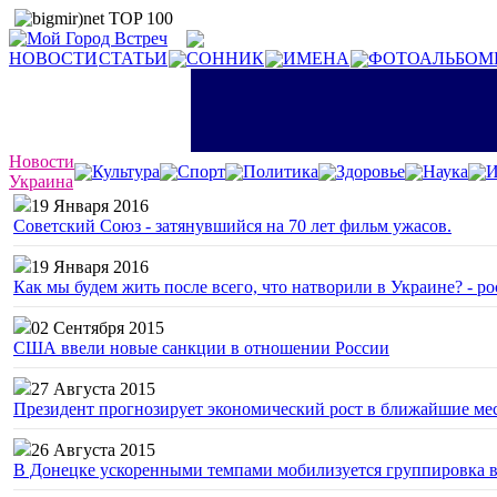
НОВОСТИ
СТАТЬИ
СОННИК
ИМЕНА
ФОТОАЛЬБОМ
Новости
Культура
Спорт
Политика
Здоровье
Наука
И
Украина
19 Января 2016
Советский Союз - затянувшийся на 70 лет фильм ужасов.
19 Января 2016
Как мы будем жить после всего, что натворили в Украине? - р
02 Сентября 2015
США ввели новые санкции в отношении России
27 Августа 2015
Президент прогнозирует экономический рост в ближайшие ме
26 Августа 2015
В Донецке ускоренными темпами мобилизуется группировка 