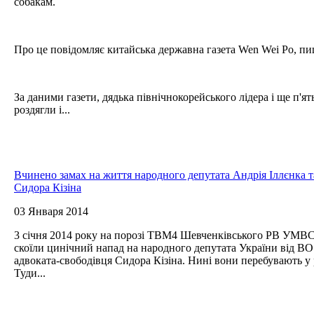
собакам.
Про це повідомляє китайська державна газета Wen Wei Po, пи
За даними газети, дядька північнокорейського лідера і ще п'я
роздягли і...
Вчинено замах на життя народного депутата Андрія Іллєнка 
Сидора Кізіна
03 Января 2014
3 січня 2014 року на порозі ТВМ4 Шевченківського РВ УМВС 
скоїли цинічний напад на народного депутата України від ВО
адвоката-свободівця Сидора Кізіна. Нині вони перебувають у р
Туди...