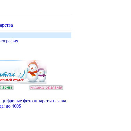
арства
иография
 цифровые фотоаппараты начала
да: до 400$