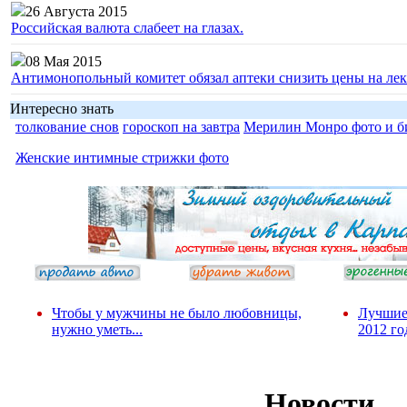
26 Августа 2015
Российская валюта слабеет на глазах.
08 Мая 2015
Антимонопольный комитет обязал аптеки снизить цены на лек
Интересно знать
толкование снов
гороскоп на завтра
Мерилин Монро фото и б
Женские интимные стрижки фото
Чтобы у мужчины не было любовницы,
Лучшие
нужно уметь...
2012 го
Новости