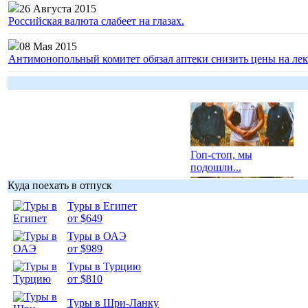
26 Августа 2015
Российская валюта слабеет на глазах.
08 Мая 2015
Антимонопольный комитет обязал аптеки снизить цены на лек
Гоп-стоп, мы
подошли...
Куда поехать в отпуск
Туры в Египет
от $649
Туры в ОАЭ
Подборка
от $989
фотопозитива 1
Туры в Турцию
от $810
Туры в Шри-Ланку