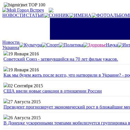
НОВОСТИ
СТАТЬИ
СОННИК
ИМЕНА
ФОТОАЛЬБОМ
Новости
Культура
Спорт
Политика
Здоровье
Наука
Инт
Украина
19 Января 2016
Советский Союз - затянувшийся на 70 лет фильм ужасов.
19 Января 2016
Как мы будем жить после всего, что натворили в Украине? - р
02 Сентября 2015
США ввели новые санкции в отношении России
27 Августа 2015
Президент прогнозирует экономический рост в ближайшие ме
26 Августа 2015
В Донецке ускоренными темпами мобилизуется группировка 