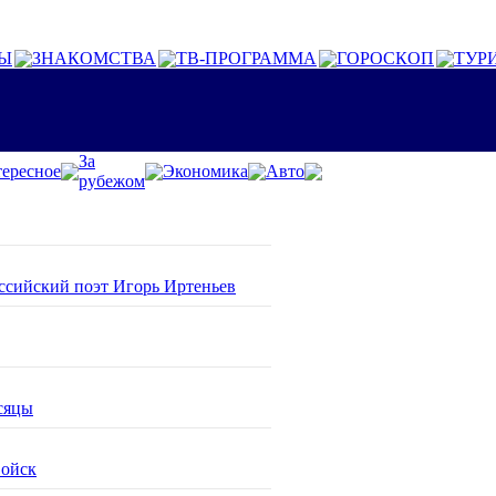
Ы
ЗНАКОМСТВА
ТВ-ПРОГРАММА
ГОРОСКОП
ТУР
За
ересное
Экономика
Авто
рубежом
оссийский поэт Игорь Иртеньев
сяцы
войск