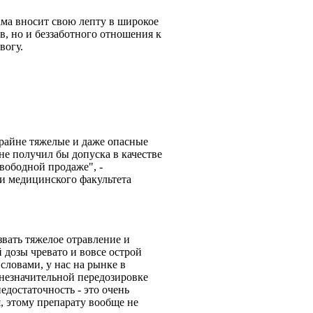
ама вносит свою лепту в широкое
в, но и беззаботного отношения к
вогу.
крайне тяжелые и даже опасные
е получил бы допуска в качестве
свободной продаже", -
ии медицинского факультета
звать тяжелое отравление и
 дозы чревато и вовсе острой
словами, у нас на рынке в
незначительной передозировке
едостаточность - это очень
я, этому препарату вообще не