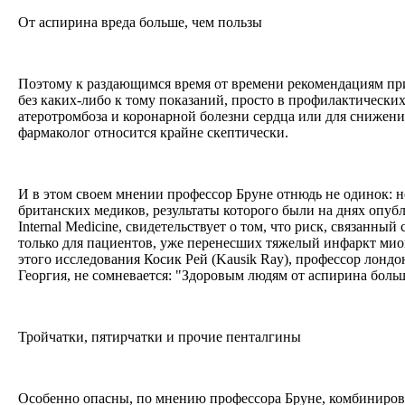
От аспирина вреда больше, чем пользы
Поэтому к раздающимся время от времени рекомендациям пр
без каких-либо к тому показаний, просто в профилактических
атеротромбоза и коронарной болезни сердца или для снижения
фармаколог относится крайне скептически.
И в этом своем мнении профессор Бруне отнюдь не одинок: н
британских медиков, результаты которого были на днях опубл
Internal Medicine, свидетельствует о том, что риск, связанны
только для пациентов, уже перенесших тяжелый инфаркт миок
этого исследования Косик Рей (Kausik Ray), профессор лондо
Георгия, не сомневается: "Здоровым людям от аспирина боль
Тройчатки, пятирчатки и прочие пенталгины
Особенно опасны, по мнению профессора Бруне, комбинирова