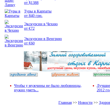
от $1388
Подборка
Туры в Карпаты
фотопозитива 2
от 840 грн.
Экскурсии в Чехию
от €72
Экскурсии в Венгрию
от €60
Чтобы у мужчины не было любовницы,
Лучшие
нужно уметь...
2012 го
Главная
>>
Новости
>>
Здоро