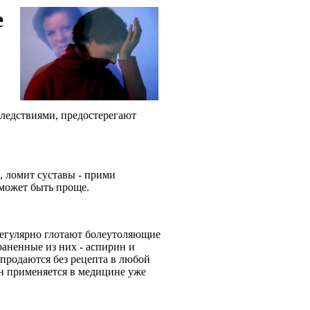
е
следствиями, предостерегают
б, ломит суставы - прими
о может быть проще.
регулярно глотают болеутоляющие
аненные из них - аспирин и
 продаются без рецепта в любой
ин применяется в медицине уже