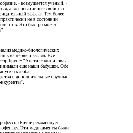
образие, - возмущается ученый. -
ся, а вот негативные свойства
рицательный эффект. Тем более
практически не в состоянии
онентов. Это быстро может
з".
 анализ медико-биологических
лишь на первый взгляд. Все
ссор Бруне: "Ацетилсалициловая
принимали еще наши бабушки. Обе
ыпускать любая
едства в дополнительные научные
конкуренты".
 Профессор Бруне рекомендует
клофенаку. Эти медикаменты были