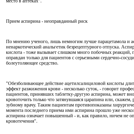
место в аптеках".
Прием аспирина - неоправданный риск
По мнению ученого, лишь немногим лучше парацетамола и а
ненаркотический анальгетик безрецептурного отпуска. Аспир
кислота - тоже вызывает слишком много побочных реакций, 
оправдан только для пациентов с серьезными сердечно-сосуд
болеутоляющее средство.
"Обезболивающее действие ацетилсалициловой кислоты длится
эффект разжижения крови - несколько суток, - говорит професс
пациентов, принявших таблетку-другую аспирина, может вно
кровоточить только что затянувшаяся царапина или, скажем, р
зубному врачу. Таким пациентам противопоказаны хирургиче
момента последнего приема ими аспирина прошло уже нескол
аспирина означает повышенный - и, как правило, ничем не о
кровотечения".