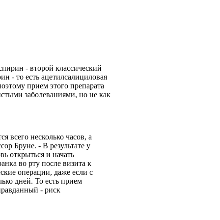
спирин - второй классический
ин - то есть ацетилсалициловая
поэтому прием этого препарата
истыми заболеваниями, но не как
 всего несколько часов, а
ор Бруне. - В результате у
вь открыться и начать
анка во рту после визита к
ские операции, даже если с
ько дней. То есть прием
правданный - риск