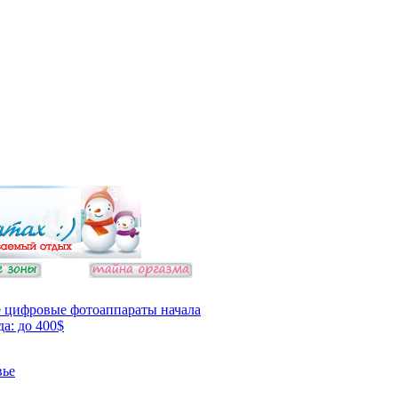
 цифровые фотоаппараты начала
да: до 400$
вье