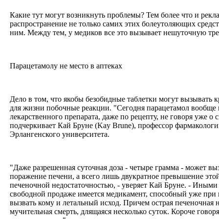
Какие тут могут возникнуть проблемы? Тем более что и рекл
распространение не только самих этих болеутоляющих средст
ним. Между тем, у медиков все это вызывает нешуточную тре
Парацетамолу не место в аптеках
Дело в том, что якобы безобидные таблетки могут вызывать 
для жизни побочные реакции. "Сегодня парацетамол вообще н
лекарственного препарата, даже по рецепту, не говоря уже о 
подчеркивает Кай Бруне (Kay Brune), профессор фармаколог
Эрлангенского университета.
"Даже разрешенная суточная доза - четыре грамма - может вы
поражение печени, а всего лишь двукратное превышение этой
печеночной недостаточностью, - уверяет Кай Бруне. - Иными 
свободной продаже имеется медикамент, способный уже при 
вызвать кому и летальный исход. Причем острая печеночная н
мучительная смерть, длящаяся несколько суток. Короче говор