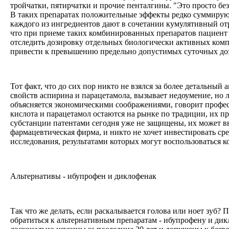
тройчатки, пятирчатки и прочие пенталгины. "Это просто без
В таких препаратах положительные эффекты редко суммируют
каждого из ингредиентов дают в сочетании кумулятивный от
что при приеме таких комбинированных препаратов пациент 
отследить дозировку отдельных биологически активных комп
привести к превышению предельно допустимых суточных до
Тот факт, что до сих пор никто не взялся за более детальный
свойств аспирина и парацетамола, вызывает недоумение, но 
объясняется экономическими соображениями, говорит профе
кислота и парацетамол остаются на рынке по традиции, их 
субстанции патентами сегодня уже не защищены, их может в
фармацевтическая фирма, и никто не хочет инвестировать ср
исследования, результатами которых могут воспользоваться 
Альтернативы - ибупрофен и диклофенак
Так что же делать, если раскалывается голова или ноет зуб?
обратиться к альтернативным препаратам - ибупрофену и ди