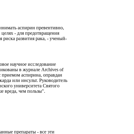
инимать аспирин превентивно,
 целях - для предотвращения
 риска развития рака, - ученый-
овое научное исследование
икованы в журнале Archives of
й с приемом аспирина, оправдан
арда или инсульт. Руководитель
нского университета Святого
ше вреда, чем пользы".
нные препараты - все эти