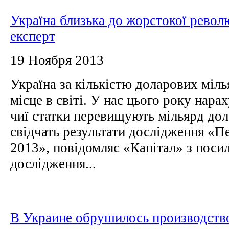
Україна близька до жорстокої револю
експерт
19 Ноября 2013
Україна за кількістю доларових міль
місце в світі. У нас цього року нара
чиї статки перевищують мільярд дол
свідчать результати дослідження «П
2013», повідомляє «Капітал» з поси
дослідження...
В Украине обрушилось производство