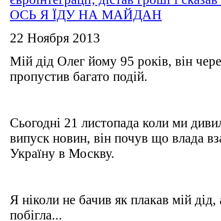
ОСЬ Я ЇДУ НА МАЙДАН
22 Ноября 2013
Мій дід Олег йому 95 років, він чер
пропустив багато подій.
Сьогодні 21 листопада коли ми диви
випуск новин, він почув що влада в
Україну в Москву.
Я ніколи не бачив як плакав мій дід, 
побігла...