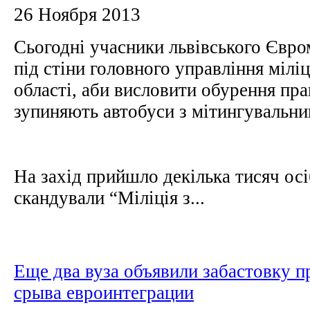
26 Ноября 2013
Сьогодні учасники львівського Євр
під стіни головного управління міліц
області, аби висловити обурення пра
зупиняють автобуси з мітингувальн
На захід прийшло декілька тисяч осі
скандували “Міліція з...
Еще два вуза объявили забастовку п
срыва евроинтеграции