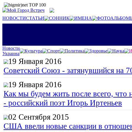
НОВОСТИ
СТАТЬИ
СОННИК
ИМЕНА
ФОТОАЛЬБОМ
Новости
Культура
Спорт
Политика
Здоровье
Наука
И
Украина
19 Января 2016
Советский Союз - затянувшийся на 7
19 Января 2016
Как мы будем жить после всего, что 
- российский поэт Игорь Иртеньев
02 Сентября 2015
США ввели новые санкции в отноше