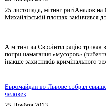
25 листопада, мітинг ригіАналов на 
Михайлівській площах закінчився до
А мітинг за Євроінтеграцію тривав в
попри намагання «мусоров» (вибачте
інакше захисників кримінального реж
Евромайдан во Львове собрал свыше
человек
25 Ноября 2013