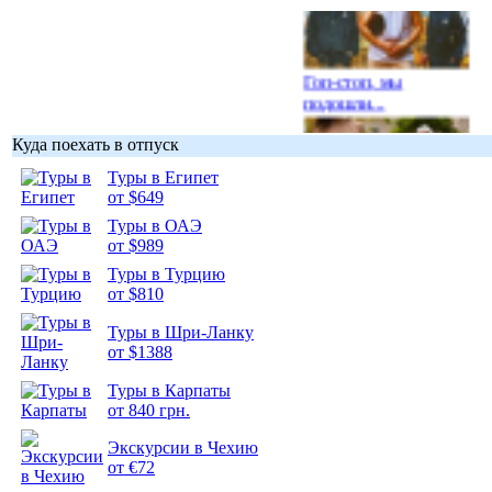
Гоп-стоп, мы
подошли...
Куда поехать в отпуск
Туры в Египет
от $649
Подборка
Туры в ОАЭ
фотопозитива 1
от $989
Туры в Турцию
от $810
Туры в Шри-Ланку
от $1388
Подборка
Туры в Карпаты
фотопозитива 2
от 840 грн.
Экскурсии в Чехию
от €72