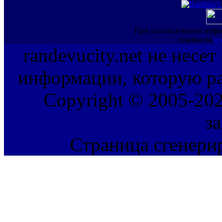
При использовании инфо
ссылка на
ww
randevucity.net не несе
информации, которую ра
Copyright © 2005-202
з
Страница сгенерир