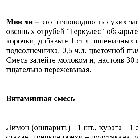
Мюсли
– это разновидность сухих завт
овсяных отрубей "Геркулес" обжарьт
корочки, добавьте 1 cт.л. пшеничных о
подсолнечника, 0,5 ч.л. цветочной пыл
Смесь залейте молоком и, настояв 30 
тщательно пережевывая.
Витаминная смесь
Лимон (ошпарить) - 1 шт., курага - 1 
стакан, грецкие орехи – полстакана, 