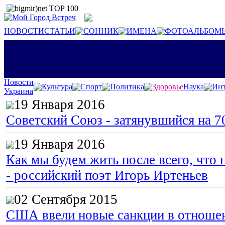
НОВОСТИ
СТАТЬИ
СОННИК
ИМЕНА
ФОТОАЛЬБОМ
Новости
Культура
Спорт
Политика
Здоровье
Наука
Инт
Украина
19 Января 2016
Советский Союз - затянувшийся на 7
19 Января 2016
Как мы будем жить после всего, что 
- российский поэт Игорь Иртеньев
02 Сентября 2015
США ввели новые санкции в отноше