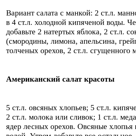
Вариант салата с манкой: 2 ст.л. ман
в 4 ст.л. холодной кипяченой воды. Ч
добавьте 2 натертых яблока, 2 ст.л. с
(смородины, лимона, апельсина, грейп
толченых орехов, 2 ст.л. сгущенного 
Американский салат красоты
5 ст.л. овсяных хлопьев; 5 ст.л. кипя
2 ст.л. молока или сливок; 1 ст.л. мед
ядер лесных орехов. Овсяные хлопья 
водой. Утром добавьте все остальное