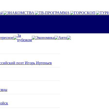
Ы
ЗНАКОМСТВА
ТВ-ПРОГРАММА
ГОРОСКОП
ТУР
За
ересное
Экономика
Авто
рубежом
оссийский поэт Игорь Иртеньев
сяцы
войск