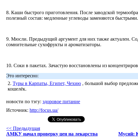
8. Каши быстрого приготовления. После заводской термообр
полезный состав: медленные углеводы заменяются быстрыми
9. Мюсли. Предыдущий аргумент для них также актуален. Со
сомнительные сухофрукты и ароматизаторы.
10. Соки в пакетах. Зачастую восстановлены из концентрир
Это интересно:
2.
Туры в Карпаты, Египет, Чехию
, большой выбор предложе
кошелёк.
новости по тэгу:
здоровое питание
Источник:
http://focus.ua/
<< Предыдущая
АМКУ начал проверку цен на лекарства
Мусий: 