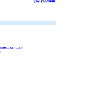
уже уволили
ишних калорий?
ы