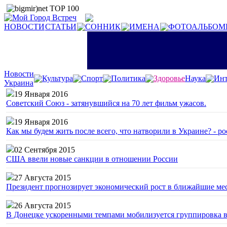
НОВОСТИ
СТАТЬИ
СОННИК
ИМЕНА
ФОТОАЛЬБОМ
Новости
Культура
Спорт
Политика
Здоровье
Наука
Инт
Украина
19 Января 2016
Советский Союз - затянувшийся на 70 лет фильм ужасов.
19 Января 2016
Как мы будем жить после всего, что натворили в Украине? - р
02 Сентября 2015
США ввели новые санкции в отношении России
27 Августа 2015
Президент прогнозирует экономический рост в ближайшие ме
26 Августа 2015
В Донецке ускоренными темпами мобилизуется группировка 