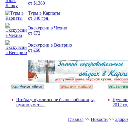
от $1388
Туры в Карпаты
Подборка
от 840 грн.
фотопозитива 2
Экскурсии в Чехию
от €72
Экскурсии в Венгрию
от €60
Чтобы у мужчины не было любовницы,
Лучшие
нужно уметь...
2012 го
Главная
>>
Новости
>>
Здоро