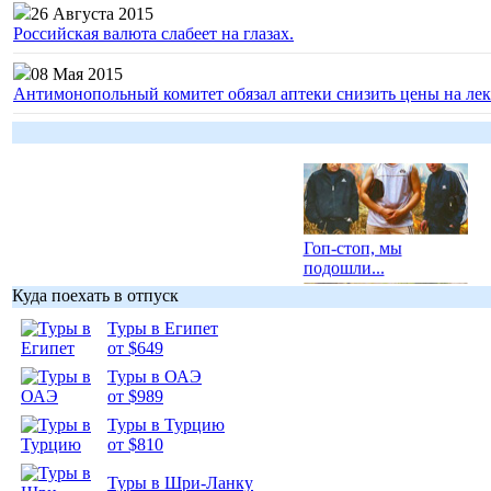
26 Августа 2015
Российская валюта слабеет на глазах.
08 Мая 2015
Антимонопольный комитет обязал аптеки снизить цены на лек
Гоп-стоп, мы
подошли...
Куда поехать в отпуск
Туры в Египет
от $649
Туры в ОАЭ
Подборка
от $989
фотопозитива 1
Туры в Турцию
от $810
Туры в Шри-Ланку