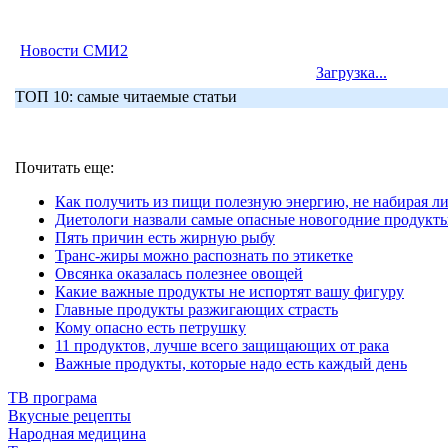
Новости СМИ2
Загрузка...
ТОП 10: самые читаемые статьи
Почитать еще:
Как получить из пищи полезную энергию, не набирая л
Диетологи назвали самые опасные новогодние продукт
Пять причин есть жирную рыбу
Транс-жиры можно распознать по этикетке
Овсянка оказалась полезнее овощей
Какие важные продукты не испортят вашу фигуру
Главные продукты разжигающих страсть
Кому опасно есть петрушку
11 продуктов, лучше всего защищающих от рака
Важные продукты, которые надо есть каждый день
ТВ програма
Вкусные рецепты
Народная медицина