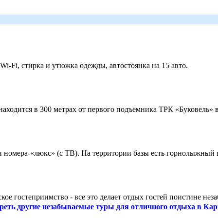
 Wi-Fi, стирка и утюжка одежды, автостоянка на 15 авто.
ходится в 300 метрах от первого подъемника ТРК «Буковель» в
 и номера-«люкс» (с ТВ). На территории базы есть горнолыжный
кое гостеприимство - все это делает отдых гостей поистине нез
реть другие незабываемые туры для отличного отдыха в Кар