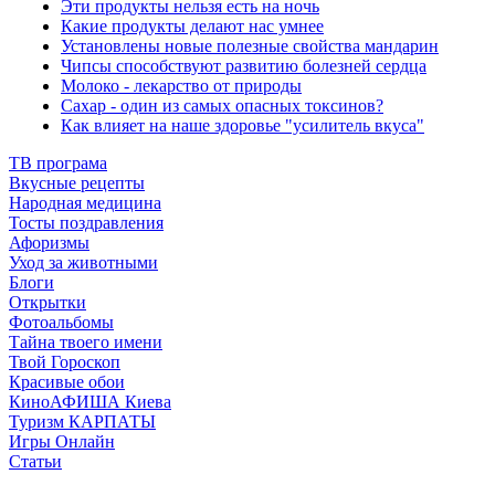
Эти продукты нельзя есть на ночь
Какие продукты делают нас умнее
Установлены новые полезные свойства мандарин
Чипсы способствуют развитию болезней сердца
Молоко - лекарство от природы
Сахар - один из самых опасных токсинов?
Как влияет на наше здоровье "усилитель вкуса"
ТВ програма
Вкусные рецепты
Народная медицина
Тосты поздравления
Афоризмы
Уход за животными
Блоги
Открытки
Фотоальбомы
Тайна твоего имени
Твой Гороскоп
Красивые обои
КиноАФИША Киева
Туризм КАРПАТЫ
Игры Онлайн
Статьи