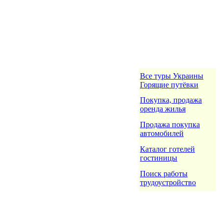
Все туры Украины
Горящие путёвки
Покупка, продажа
оренда жилья
Продажа покупка
автомобилей
Каталог готелей
гостиницы
Поиск работы
трудоустройство