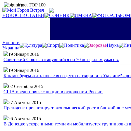
НОВОСТИ
СТАТЬИ
СОННИК
ИМЕНА
ФОТОАЛЬБОМ
Новости
Культура
Спорт
Политика
Здоровье
Наука
Инт
Украина
19 Января 2016
Советский Союз - затянувшийся на 70 лет фильм ужасов.
19 Января 2016
Как мы будем жить после всего, что натворили в Украине? - р
02 Сентября 2015
США ввели новые санкции в отношении России
27 Августа 2015
Президент прогнозирует экономический рост в ближайшие ме
26 Августа 2015
В Донецке ускоренными темпами мобилизуется группировка 