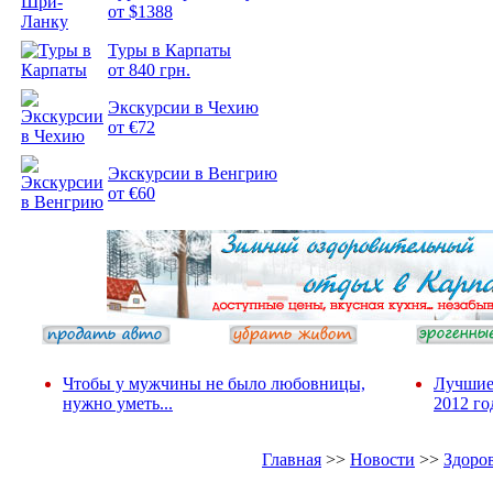
от $1388
Туры в Карпаты
Подборка
от 840 грн.
фотопозитива 2
Экскурсии в Чехию
от €72
Экскурсии в Венгрию
от €60
Чтобы у мужчины не было любовницы,
Лучшие
нужно уметь...
2012 го
Главная
>>
Новости
>>
Здоро