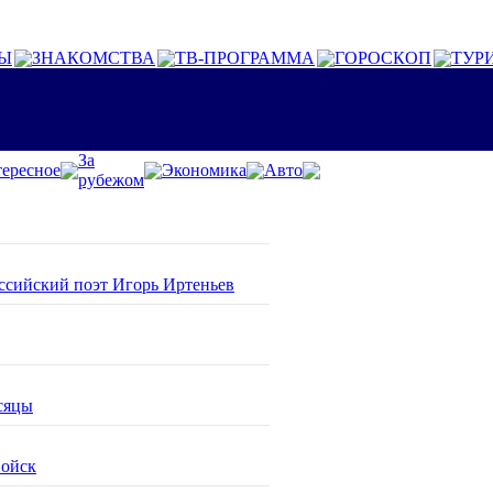
Ы
ЗНАКОМСТВА
ТВ-ПРОГРАММА
ГОРОСКОП
ТУР
За
ересное
Экономика
Авто
рубежом
оссийский поэт Игорь Иртеньев
сяцы
войск