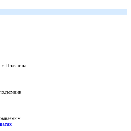
 с. Поляница.
 подъемник.
абываемым.
патах