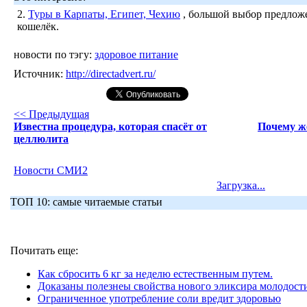
2.
Туры в Карпаты, Египет, Чехию
, большой выбор предложе
кошелёк.
новости по тэгу:
здоровое питание
Источник:
http://directadvert.ru/
<< Предыдущая
Известна процедура, которая спасёт от
Почему ж
целлюлита
Новости СМИ2
Загрузка...
ТОП 10: самые читаемые статьи
Почитать еще:
Как сбросить 6 кг за неделю естественным путем.
Доказаны полезнеы свойства нового эликсира молодост
Ограниченное употребление соли вредит здоровью