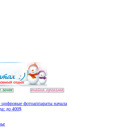
 цифровые фотоаппараты начала
да: до 400$
вье