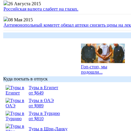
26 Августа 2015
Российская валюта слабеет на глазах.
08 Мая 2015
Антимонопольный комитет обязал аптеки снизить цены на лек
Гоп-стоп, мы
подошли...
Куда поехать в отпуск
Туры в Египет
от $649
Туры в ОАЭ
Подборка
от $989
фотопозитива 1
Туры в Турцию
от $810
Туры в Шри-Ланку