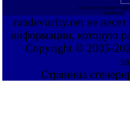
При использовании инфо
ссылка на
ww
randevucity.net не несе
информации, которую ра
Copyright © 2005-202
з
Страница сгенерир