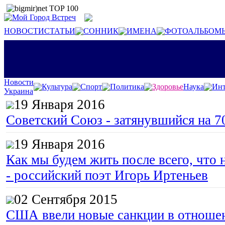
НОВОСТИ
СТАТЬИ
СОННИК
ИМЕНА
ФОТОАЛЬБОМ
Новости
Культура
Спорт
Политика
Здоровье
Наука
Инт
Украина
19 Января 2016
Советский Союз - затянувшийся на 7
19 Января 2016
Как мы будем жить после всего, что 
- российский поэт Игорь Иртеньев
02 Сентября 2015
США ввели новые санкции в отноше