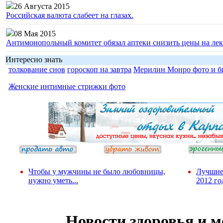
26 Августа 2015
Российская валюта слабеет на глазах.
08 Мая 2015
Антимонопольный комитет обязал аптеки снизить цены на лек
Интересно знать
толкование снов
гороскоп на завтра
Мерилин Монро фото и б
Женские интимные стрижки фото
Чтобы у мужчины не было любовницы,
Лучшие
нужно уметь...
2012 го
Новости здоровья и 