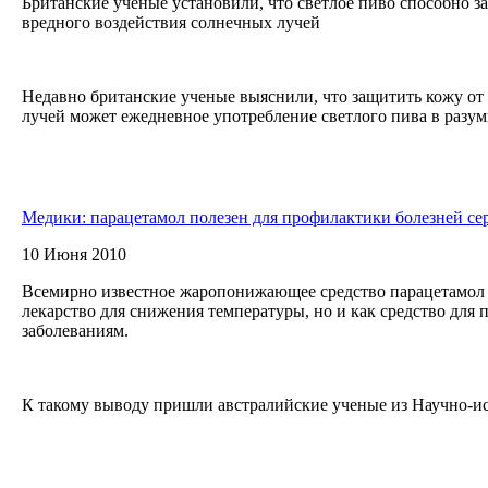
Британские ученые установили, что светлое пиво способно з
вредного воздействия солнечных лучей
Недавно британские ученые выяснили, что защитить кожу от
лучей может ежедневное употребление светлого пива в разум
Медики: парацетамол полезен для профилактики болезней се
10 Июня 2010
Всемирно известное жаропонижающее средство парацетамол м
лекарство для снижения температуры, но и как средство для
заболеваниям.
К такому выводу пришли австралийские ученые из Научно-исс