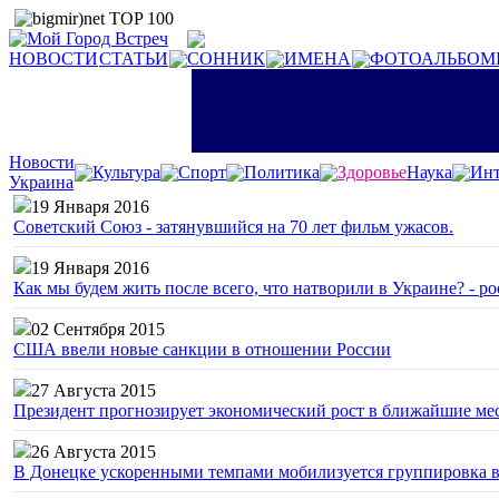
НОВОСТИ
СТАТЬИ
СОННИК
ИМЕНА
ФОТОАЛЬБОМ
Новости
Культура
Спорт
Политика
Здоровье
Наука
Инт
Украина
19 Января 2016
Советский Союз - затянувшийся на 70 лет фильм ужасов.
19 Января 2016
Как мы будем жить после всего, что натворили в Украине? - р
02 Сентября 2015
США ввели новые санкции в отношении России
27 Августа 2015
Президент прогнозирует экономический рост в ближайшие ме
26 Августа 2015
В Донецке ускоренными темпами мобилизуется группировка 