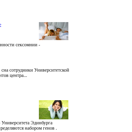
е
нности сексомнии -
 сна сотрудники Университетской
тов центра...
о Университета Эдинбурга
пределяются набором генов .