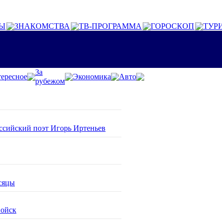
Ы
ЗНАКОМСТВА
ТВ-ПРОГРАММА
ГОРОСКОП
ТУР
За
ересное
Экономика
Авто
рубежом
оссийский поэт Игорь Иртеньев
сяцы
войск