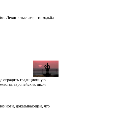
мс Левин отмечает, что ходьба
де оградить традиционную
ожества европейских школ
поз йоги, доказывающей, что