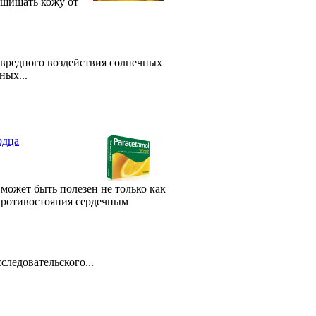
ащищать кожу от
 вредного воздействия солнечных
ных...
рдца
ожет быть полезен не только как
 противостояния сердечным
ледовательского...