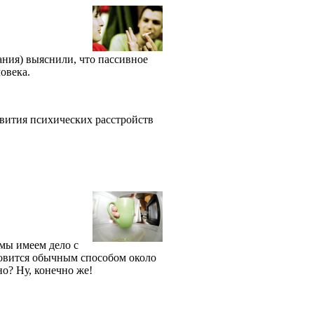
ния) выяснили, что пассивное
ловека.
звития психических расстройств
мы имеем дело с
товится обычным способом около
но? Ну, конечно же!