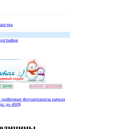
арства
иография
 цифровые фотоаппараты начала
да: до 400$
медицины