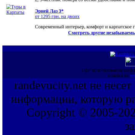
Эрней Лаз 3*
от 1295 грн. на двоих
Современный интерьер, комфорт и карпатское г
Смотреть другие незабываемы
При использовании инфо
ссылка на
ww
randevucity.net не несе
информации, которую ра
Copyright © 2005-202
з