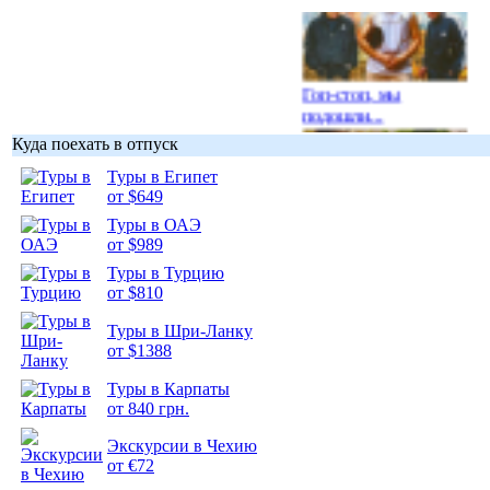
Гоп-стоп, мы
подошли...
Куда поехать в отпуск
Туры в Египет
от $649
Туры в ОАЭ
Подборка
от $989
фотопозитива 1
Туры в Турцию
от $810
Туры в Шри-Ланку
от $1388
Туры в Карпаты
Подборка
от 840 грн.
фотопозитива 2
Экскурсии в Чехию
от €72