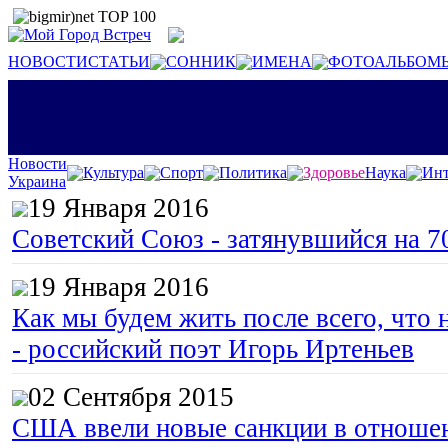
НОВОСТИ
СТАТЬИ
СОННИК
ИМЕНА
ФОТОАЛЬБОМ
Новости
Культура
Спорт
Политика
Здоровье
Наука
Инт
Украина
19 Января 2016
Советский Союз - затянувшийся на 7
19 Января 2016
Как мы будем жить после всего, что 
- российский поэт Игорь Иртеньев
02 Сентября 2015
США ввели новые санкции в отноше