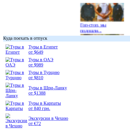
Гоп-стоп, мы
подошли...
Куда поехать в отпуск
Туры в Египет
от $649
Туры в ОАЭ
Подборка
от $989
фотопозитива 1
Туры в Турцию
от $810
Туры в Шри-Ланку
от $1388
Подборка
Туры в Карпаты
фотопозитива 2
от 840 грн.
Экскурсии в Чехию
от €72