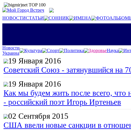
НОВОСТИ
СТАТЬИ
СОННИК
ИМЕНА
ФОТОАЛЬБОМ
Новости
Культура
Спорт
Политика
Здоровье
Наука
Инт
Украина
19 Января 2016
Советский Союз - затянувшийся на 7
19 Января 2016
Как мы будем жить после всего, что 
- российский поэт Игорь Иртеньев
02 Сентября 2015
США ввели новые санкции в отноше