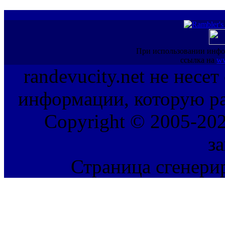
При использовании инфо
ссылка на
ww
randevucity.net не несе
информации, которую ра
Copyright © 2005-202
з
Страница сгенерир