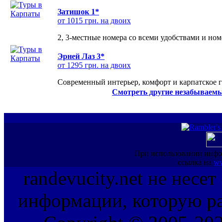
Затишок 1*
от 1015 грн. на двоих
2, 3-местные номера со всеми удобствами и но
Эрней Лаз 3*
от 1295 грн. на двоих
Современный интерьер, комфорт и карпатское г
Смотреть другие незабываемы
При использовании инфо
ссылка на
ww
randevucity.net не несе
информации, которую ра