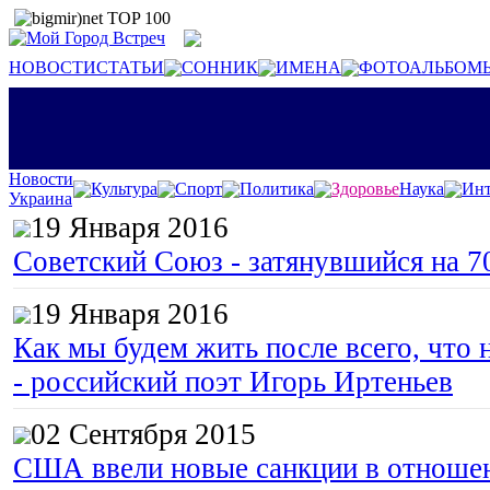
НОВОСТИ
СТАТЬИ
СОННИК
ИМЕНА
ФОТОАЛЬБОМ
Новости
Культура
Спорт
Политика
Здоровье
Наука
Инт
Украина
19 Января 2016
Советский Союз - затянувшийся на 7
19 Января 2016
Как мы будем жить после всего, что 
- российский поэт Игорь Иртеньев
02 Сентября 2015
США ввели новые санкции в отноше