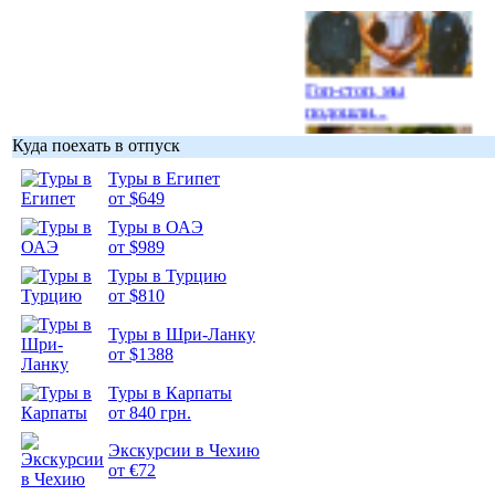
Гоп-стоп, мы
подошли...
Куда поехать в отпуск
Туры в Египет
от $649
Туры в ОАЭ
Подборка
от $989
фотопозитива 1
Туры в Турцию
от $810
Туры в Шри-Ланку
от $1388
Подборка
Туры в Карпаты
фотопозитива 2
от 840 грн.
Экскурсии в Чехию
от €72