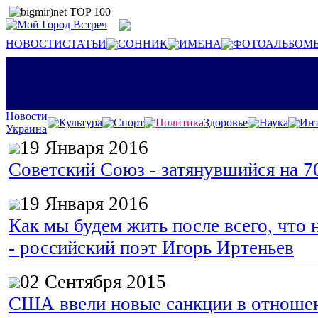
НОВОСТИ
СТАТЬИ
СОННИК
ИМЕНА
ФОТОАЛЬБОМ
Новости
Культура
Спорт
Политика
Здоровье
Наука
Инт
Украина
19 Января 2016
Советский Союз - затянувшийся на 7
19 Января 2016
Как мы будем жить после всего, что 
- российский поэт Игорь Иртеньев
02 Сентября 2015
США ввели новые санкции в отноше