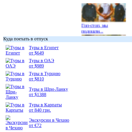
Гоп-стоп, мы
подошли...
Куда поехать в отпуск
Туры в Египет
от $649
Туры в ОАЭ
Подборка
от $989
фотопозитива 1
Туры в Турцию
от $810
Туры в Шри-Ланку
от $1388
Подборка
Туры в Карпаты
фотопозитива 2
от 840 грн.
Экскурсии в Чехию
от €72