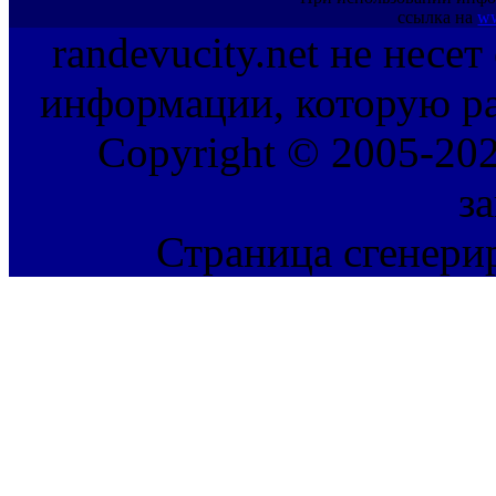
ссылка на
ww
randevucity.net не несе
информации, которую ра
Copyright © 2005-202
з
Страница сгенерир