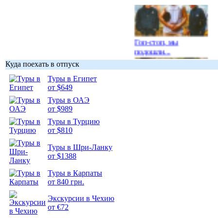
Гоп-стоп, мы
подошли...
Куда поехать в отпуск
Туры в Египет
от $649
Туры в ОАЭ
Подборка
от $989
фотопозитива 1
Туры в Турцию
от $810
Туры в Шри-Ланку
от $1388
Подборка
Туры в Карпаты
фотопозитива 2
от 840 грн.
Экскурсии в Чехию
от €72