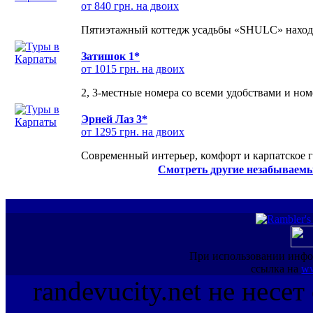
от 840 грн. на двоих
Пятиэтажный коттедж усадьбы «SHULC» находит
Затишок 1*
от 1015 грн. на двоих
2, 3-местные номера со всеми удобствами и но
Эрней Лаз 3*
от 1295 грн. на двоих
Современный интерьер, комфорт и карпатское г
Смотреть другие незабываемы
При использовании инфо
ссылка на
ww
randevucity.net не несе