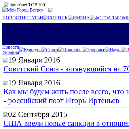
НОВОСТИ
СТАТЬИ
СОННИК
ИМЕНА
ФОТОАЛЬБОМ
Новости
Культура
Спорт
Политика
Здоровье
Наука
И
Украина
19 Января 2016
Советский Союз - затянувшийся на 7
19 Января 2016
Как мы будем жить после всего, что 
- российский поэт Игорь Иртеньев
02 Сентября 2015
США ввели новые санкции в отноше