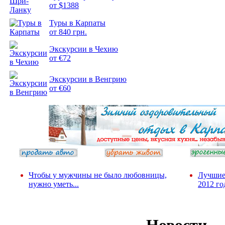
от $1388
Туры в Карпаты
Подборка
от 840 грн.
фотопозитива 2
Экскурсии в Чехию
от €72
Экскурсии в Венгрию
от €60
Чтобы у мужчины не было любовницы,
Лучшие
нужно уметь...
2012 го