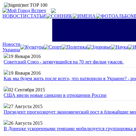
НОВОСТИ
СТАТЬИ
СОННИК
ИМЕНА
ФОТОАЛЬБОМ
Новости
Культура
Спорт
Политика
Здоровье
Наука
И
Украина
19 Января 2016
Советский Союз - затянувшийся на 70 лет фильм ужасов.
19 Января 2016
Как мы будем жить после всего, что натворили в Украине? - р
02 Сентября 2015
США ввели новые санкции в отношении России
27 Августа 2015
Президент прогнозирует экономический рост в ближайшие ме
26 Августа 2015
В Донецке ускоренными темпами мобилизуется группировка 