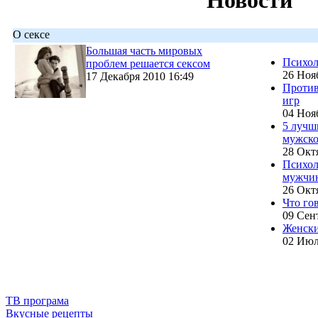
Новости
О сексе
Большая часть мировых
Психол
проблем решается сексом
26 Ноя
17 Декабря 2010 16:49
Против
игр
04 Ноя
5 лучш
мужско
28 Окт
Психол
мужчи
26 Окт
Что го
09 Сен
Женски
02 Июл
ТВ програма
Вкусные рецепты