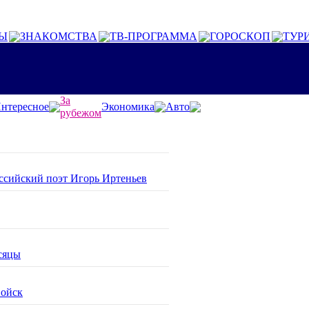
Ы
ЗНАКОМСТВА
ТВ-ПРОГРАММА
ГОРОСКОП
ТУР
За
нтересное
Экономика
Авто
рубежом
оссийский поэт Игорь Иртеньев
сяцы
войск