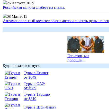
26 Августа 2015
Российская валюта слабеет на глазах.
08 Мая 2015
Антимонопольный комитет обязал аптеки снизить цены на лек
Гоп-стоп, мы
подошли...
Куда поехать в отпуск
Туры в Египет
от $649
Туры в ОАЭ
от $989
Подборка
фотопозитива 1
Туры в Турцию
от $810
Туры в Шри-Ланку