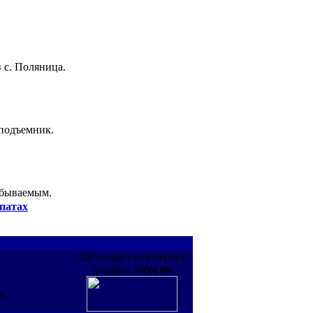
 с. Поляница.
 подъемник.
абываемым.
патах
сайт входит в интернет-
холдинг
Агрупп
де