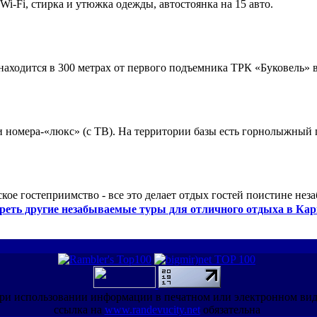
 Wi-Fi, стирка и утюжка одежды, автостоянка на 15 авто.
ходится в 300 метрах от первого подъемника ТРК «Буковель» в
 и номера-«люкс» (с ТВ). На территории базы есть горнолыжный
кое гостеприимство - все это делает отдых гостей поистине нез
реть другие незабываемые туры для отличного отдыха в Кар
ри использовании информации в печатном или электронном ви
ссылка на
www.randevucity.net
обязательна