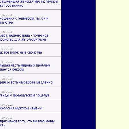
рашнейшая женская месть: пенисы
жут осознанно
16 2011
ношения с геймером: ты, он и
мпьютер
25 2011
мера заднего вида - полезное
тройство для автолюбителей
17 2010
д: все полезные свойства
17 2010
льшая часть мировых проблем
шается сексом
08 2010
причин есть на работе медленно
26 2010
генды о французском поцелуе
26 2010
ихология мужской измены
15 2010
 признаков того, что вы влюблены
ст)