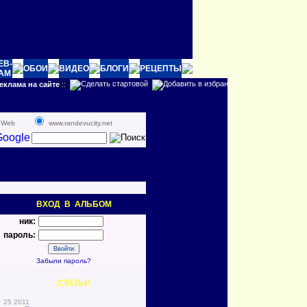
EB-
ОБОИ
ВИДЕО
БЛОГИ
РЕЦЕПТЫ
AM
еклама на сайте
::
Web
www.randevucity.net
ВХОД В АЛЬБОМ
ник:
пароль:
Забыли пароль?
СТАТЬИ
25 2011