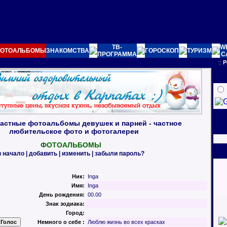
ТВ-
W
ОТОАЛЬБОМЫ
ЗНАКОМСТВА
ГОРОСКОП
ТУРИЗМ
ПРОГРАММА
C
::
Р
астные фотоальбомы девушек и парней - частное
любительское фото и фотогалереи
ФОТОАЛЬБОМЫ
в начало
|
добавить
|
изменить
|
забыли пароль?
Ник:
Inga
Имя:
Inga
День рождения:
00.00
Знак зодиака:
Город:
Немного о себе :
Люблю жизнь во всех красках