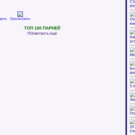
Ст
ре
реть
Просмотреть
От
ко
ТОП 100 ПАРНЕЙ
ПОсмотреть ещё
Ка
ус
Ме
Бо
ре
5 
Ле
Пс
20
(те