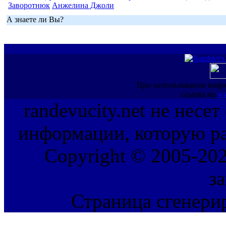
Заворотнюк
Анжелина Джоли
А знаете ли Вы?
При использовании инфо
ссылка на
ww
randevucity.net не несе
информации, которую ра
Copyright © 2005-202
з
Страница сгенерир