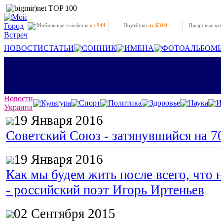
Мобильные телефоны
от $44
Ноутбуки
от $319
Цифровые к
НОВОСТИ
СТАТЬИ
СОННИК
ИМЕНА
ФОТОАЛЬБОМ
Новости
Культура
Спорт
Политика
Здоровье
Наука
И
Украина
19 Января 2016
Советский Союз - затянувшийся на 7
19 Января 2016
Как мы будем жить после всего, что 
- российский поэт Игорь Иртеньев
02 Сентября 2015