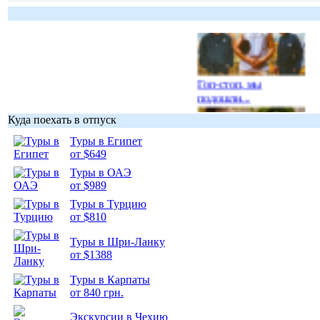
Гоп-стоп, мы
подошли...
Куда поехать в отпуск
Туры в Египет
от $649
Туры в ОАЭ
Подборка
от $989
фотопозитива 1
Туры в Турцию
от $810
Туры в Шри-Ланку
от $1388
Подборка
Туры в Карпаты
фотопозитива 2
от 840 грн.
Экскурсии в Чехию