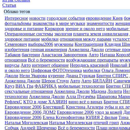
Статьи
Облако тегов
Интересное
новости
городские события
евровидение Киев
бо
фотоальбомы
знакомства
в мире музыки
знаменитости
женщи
здоровье и питание
Киркоров
зрение и около него
мобильные 
Операционные системы
экология
планета земля цивилизация
здоровое питание
мобилки
отношения между парами
усталост
Семенович
выборы2006
мужчины
Контрацепция
Клаудия Ши
изобретения
генная инженерия
Анжелина Джоли
сетевые про
Табаков
бактерии
Анастасия Заворотнюк
Авто
Наташа Королё
отношения
Всё о беремености
возбуждающие препараты
муж
вирусы
Авто
интернет общение
Неродись красивой
Николай 
и около него
Цифровая ФОТОтехника
мобилки
Ольга Ломоно
Джоли
Нели Уварова
курение
Диана Гурцкая
Бритни СПИРС
Анжелина Джоли
Шерон Стоун
Авто
Авто
БИЛАЙН
Савиче
Круз
ВИА Гра
ФАБРИКА
мобильные технологии
Бритни СП
сексуальные отношения
Анжелина Джоли
Мадона
Лолита
Нел
технологии
Анжелина Джоли
Алла Пугачёва
Шарапова Мари
РефлекС
КТО в доме ХАЗЯИН
вино всё о винах
Бритни СП
Евровидение 2006
БлестящиЕ
Кристина Агилера
зубы и их л
Евровидение 2006
ДОМ2
Евровидение 2006
уход за кожей
Ди
Евровидение 2006
Елена Ксенофонтова
ЮЛИЯ 2 фильм
Тина 
Наталья Могилевская
Наталья Могилевская
птичий грип
Анж
Собчак
Андрей Шевченко
Всё о беремености
Плащ невидимк