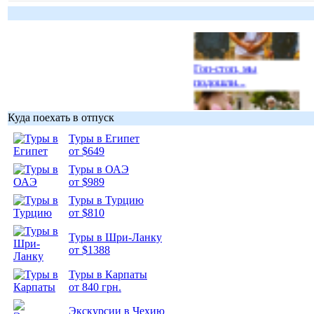
Гоп-стоп, мы
подошли...
Куда поехать в отпуск
Туры в Египет
от $649
Подборка
Туры в ОАЭ
фотопозитива 1
от $989
Туры в Турцию
от $810
Туры в Шри-Ланку
от $1388
Подборка
фотопозитива 2
Туры в Карпаты
от 840 грн.
Экскурсии в Чехию