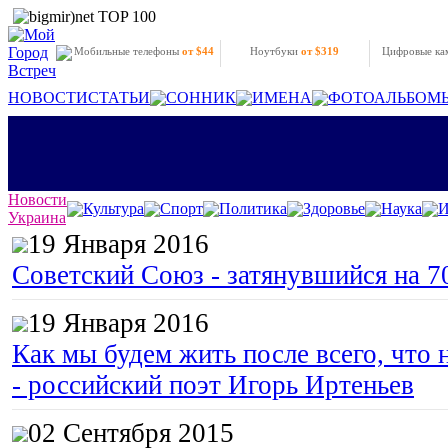
Мобильные телефоны
от $44
Ноутбуки
от $319
Цифровые к
НОВОСТИ
СТАТЬИ
СОННИК
ИМЕНА
ФОТОАЛЬБОМ
Новости
Культура
Спорт
Политика
Здоровье
Наука
И
Украина
19 Января 2016
Советский Союз - затянувшийся на 7
19 Января 2016
Как мы будем жить после всего, что 
- российский поэт Игорь Иртеньев
02 Сентября 2015