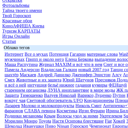
Открытки
Фотоальбомы
Тайна твоего имени
Твой Гороскоп
Красивые обои
КиноАФИША Киева
Туризм КАРПАТЫ
Игры Онлайн
Статьи
Облако тегов
Интернет
Все о мухах
Потенция
Гагарин
матерные слова
Wash
мужчинах
Грипп и около него
Елена Беркова
выпадение воло
Маша Распутина
Журнал MAXIM и всё что в нем
Снег и все 
Памела Андерсон
Владислав Галкин
новый 2007 год
Танци со
шахтёр
Маскаев
Андрей Данилко
Дженифер Энистон
Алсу
Ан
Смех
Животные и их защита
Юрий Шатунов
Пресняков Подо
и всё о ней
интуиция
бельё нижнее
гадания
кумиры
ФЕНшуй
старением организма
ЛУНА инопланетяне
в мире моды
ЖК п
Защита
Тимошенко
Валуев Николай
Варикоз
Луценко
Путин
вокруг чая
Световой обогреватель UFO
Кондиционеры
Плюще
Лазарев
Молоко и молокопродукты
Николь Смит
Антипенко+
фараонов
СЛАВА певица
Косметика
Ирэн Ферари
Ирина Бил
Родинки меланомы
Крым
Волосы уход за ними
Укртелеком
Su
Мэрилин Монро
Toyota
Настя Осипова блестящие
Fiat
Хокей
Шеколад
Иванушки
Пиво
Nissan
Гороскоп
Чемпионат Европы