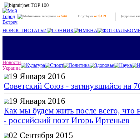
Мобильные телефоны
от $44
Ноутбуки
от $319
Цифровые к
НОВОСТИ
СТАТЬИ
СОННИК
ИМЕНА
ФОТОАЛЬБОМ
Новости
Культура
Спорт
Политика
Здоровье
Наука
И
Украина
19 Января 2016
Советский Союз - затянувшийся на 7
19 Января 2016
Как мы будем жить после всего, что 
- российский поэт Игорь Иртеньев
02 Сентября 2015