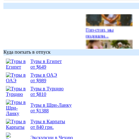
Гоп-стоп, мы
подошли...
Куда поехать в отпуск
Туры в Египет
от $649
Подборка
Туры в ОАЭ
фотопозитива 1
от $989
Туры в Турцию
от $810
Туры в Шри-Ланку
от $1388
Подборка
фотопозитива 2
Туры в Карпаты
от 840 грн.
Экскурсии в Чехию