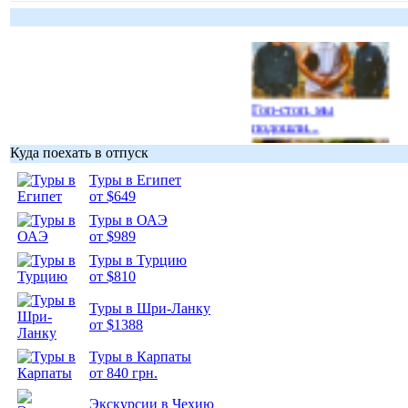
Гоп-стоп, мы
подошли...
Куда поехать в отпуск
Туры в Египет
от $649
Туры в ОАЭ
Подборка
от $989
фотопозитива 1
Туры в Турцию
от $810
Туры в Шри-Ланку
от $1388
Туры в Карпаты
Подборка
от 840 грн.
фотопозитива 2
Экскурсии в Чехию