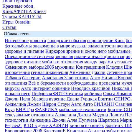
Твой Гороскоп
Красивые обои
КиноАФИША Киева
Туризм КАРПАТЫ
Игры Онлайн
Статьи
Облако тегов
Интересное
новости
городские события
евровидение Киев
бо
фотоальбомы
знакомства
в мире музыки
знаменитости
женщи
здоровье и питание
Киркоров
зрение и около него
мобильные 
Операционные системы
экология
планета земля цивилизация
здоровое питание
мобилки
отношения между парами
усталост
Семенович
выборы2006
мужчины
Контрацепция
Клаудия Ши
изобретения
генная инженерия
Анжелина Джоли
сетевые про
Табаков
бактерии
Анастасия Заворотнюк
Авто
Наташа Королё
отношения
Всё о беремености
возбуждающие препараты
муж
вирусы
Авто
интернет общение
Неродись красивой
Николай 
и около него
Цифровая ФОТОтехника
мобилки
Ольга Ломоно
Джоли
Нели Уварова
курение
Диана Гурцкая
Бритни СПИРС
Анжелина Джоли
Шерон Стоун
Авто
Авто
БИЛАЙН
Савиче
Круз
ВИА Гра
ФАБРИКА
мобильные технологии
Бритни СП
сексуальные отношения
Анжелина Джоли
Мадона
Лолита
Нел
технологии
Анжелина Джоли
Алла Пугачёва
Шарапова Мари
РефлекС
КТО в доме ХАЗЯИН
вино всё о винах
Бритни СП
Евровидение 2006
БлестящиЕ
Кристина Агилера
зубы и их л