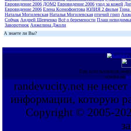
Евровидение 2006
ДОМ2
Евровидение 2006
уход за кожей
Ди
Евровидение 2006
Елена Ксенофонтова
ЮЛИЯ 2 фильм
Тина 
Наталья Могилевская
Наталья Могилевская
птичий грип
Анж
Собчак
Андрей Шевченко
Всё о беремености
Плащ невидимк
Заворотнюк
Анжелина Джоли
А знаете ли Вы?
При использовании инфо
ссылка на
ww
randevucity.net не несе
информации, которую ра
Copyright © 2005-202
з