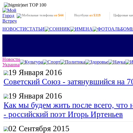
Мобильные телефоны
от $44
Ноутбуки
от $319
Цифровые к
НОВОСТИ
СТАТЬИ
СОННИК
ИМЕНА
ФОТОАЛЬБОМ
Новости
Культура
Спорт
Политика
Здоровье
Наука
И
Украина
19 Января 2016
Советский Союз - затянувшийся на 7
19 Января 2016
Как мы будем жить после всего, что 
- российский поэт Игорь Иртеньев
02 Сентября 2015