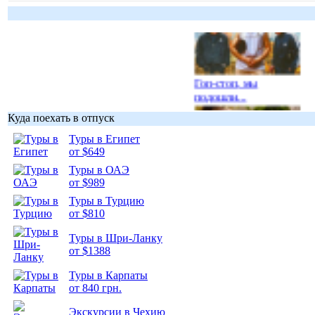
Гоп-стоп, мы
подошли...
Куда поехать в отпуск
Туры в Египет
от $649
Туры в ОАЭ
Подборка
от $989
фотопозитива 1
Туры в Турцию
от $810
Туры в Шри-Ланку
от $1388
Подборка
Туры в Карпаты
фотопозитива 2
от 840 грн.
Экскурсии в Чехию