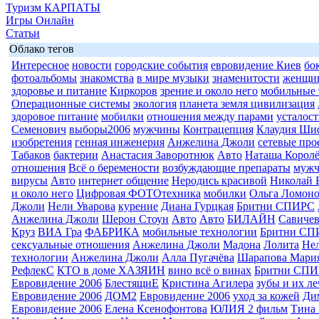
Туризм КАРПАТЫ
Игры Онлайн
Статьи
Облако тегов
Интересное
новости
городские события
евровидение Киев
бо
фотоальбомы
знакомства
в мире музыки
знаменитости
женщи
здоровье и питание
Киркоров
зрение и около него
мобильные 
Операционные системы
экология
планета земля цивилизация
здоровое питание
мобилки
отношения между парами
усталост
Семенович
выборы2006
мужчины
Контрацепция
Клаудия Ши
изобретения
генная инженерия
Анжелина Джоли
сетевые про
Табаков
бактерии
Анастасия Заворотнюк
Авто
Наташа Королё
отношения
Всё о беремености
возбуждающие препараты
муж
вирусы
Авто
интернет общение
Неродись красивой
Николай 
и около него
Цифровая ФОТОтехника
мобилки
Ольга Ломоно
Джоли
Нели Уварова
курение
Диана Гурцкая
Бритни СПИРС
Анжелина Джоли
Шерон Стоун
Авто
Авто
БИЛАЙН
Савиче
Круз
ВИА Гра
ФАБРИКА
мобильные технологии
Бритни СП
сексуальные отношения
Анжелина Джоли
Мадона
Лолита
Нел
технологии
Анжелина Джоли
Алла Пугачёва
Шарапова Мари
РефлекС
КТО в доме ХАЗЯИН
вино всё о винах
Бритни СП
Евровидение 2006
БлестящиЕ
Кристина Агилера
зубы и их л
Евровидение 2006
ДОМ2
Евровидение 2006
уход за кожей
Ди
Евровидение 2006
Елена Ксенофонтова
ЮЛИЯ 2 фильм
Тина 