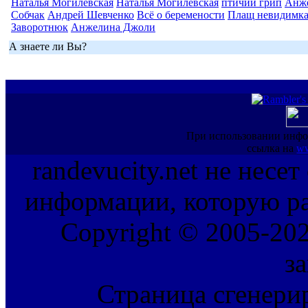
Наталья Могилевская
Наталья Могилевская
птичий грип
Анж
Собчак
Андрей Шевченко
Всё о беремености
Плащ невидимк
Заворотнюк
Анжелина Джоли
А знаете ли Вы?
При использовании инфо
ссылка на
ww
randevucity.net не несе
информации, которую ра
Copyright © 2005-202
з
Страница сгенерир