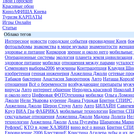
Твой Гороскоп
Красивые обои
КиноАФИША Киева
Туризм КАРПАТЫ
Игры Онлайн
Статьи
Облако тегов
Интересное
новости
городские события
евровидение Киев
бо
фотоальбомы
знакомства
в мире музыки
знаменитости
женщи
здоровье и питание
Киркоров
зрение и около него
мобильные 
Операционные системы
экология
планета земля цивилизация
здоровое питание
мобилки
отношения между парами
усталост
Семенович
выборы2006
мужчины
Контрацепция
Клаудия Ши
изобретения
генная инженерия
Анжелина Джоли
сетевые про
Табаков
бактерии
Анастасия Заворотнюк
Авто
Наташа Королё
отношения
Всё о беремености
возбуждающие препараты
муж
вирусы
Авто
интернет общение
Неродись красивой
Николай 
и около него
Цифровая ФОТОтехника
мобилки
Ольга Ломоно
Джоли
Нели Уварова
курение
Диана Гурцкая
Бритни СПИРС
Анжелина Джоли
Шерон Стоун
Авто
Авто
БИЛАЙН
Савиче
Круз
ВИА Гра
ФАБРИКА
мобильные технологии
Бритни СП
сексуальные отношения
Анжелина Джоли
Мадона
Лолита
Нел
технологии
Анжелина Джоли
Алла Пугачёва
Шарапова Мари
РефлекС
КТО в доме ХАЗЯИН
вино всё о винах
Бритни СП
Евровидение 2006
БлестящиЕ
Кристина Агилера
зубы и их л