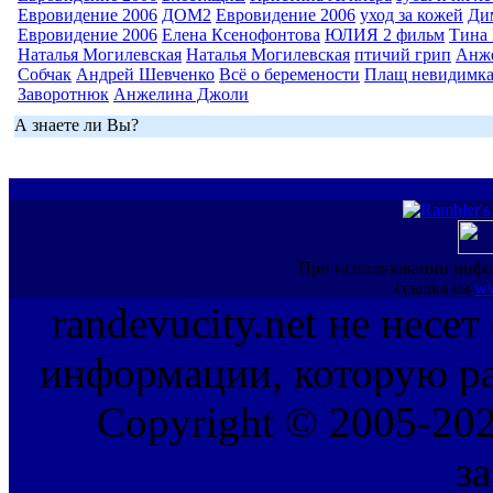
Евровидение 2006
ДОМ2
Евровидение 2006
уход за кожей
Ди
Евровидение 2006
Елена Ксенофонтова
ЮЛИЯ 2 фильм
Тина 
Наталья Могилевская
Наталья Могилевская
птичий грип
Анж
Собчак
Андрей Шевченко
Всё о беремености
Плащ невидимк
Заворотнюк
Анжелина Джоли
А знаете ли Вы?
При использовании инфо
ссылка на
ww
randevucity.net не несе
информации, которую ра
Copyright © 2005-202
з