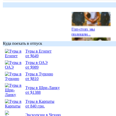
Гоп-стоп, мы
подошли...
Куда поехать в отпуск
Туры в Египет
от $649
Туры в ОАЭ
Подборка
от $989
фотопозитива 1
Туры в Турцию
от $810
Туры в Шри-Ланку
от $1388
Подборка
Туры в Карпаты
фотопозитива 2
от 840 грн.
Экскурсии в Чехию