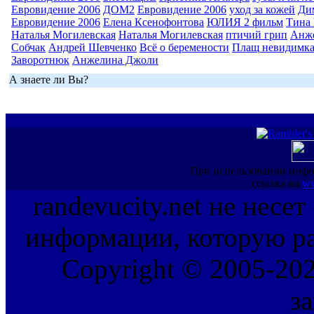
Евровидение 2006
ДОМ2
Евровидение 2006
уход за кожей
Ди
Евровидение 2006
Елена Ксенофонтова
ЮЛИЯ 2 фильм
Тина 
Наталья Могилевская
Наталья Могилевская
птичий грип
Анж
Собчак
Андрей Шевченко
Всё о беремености
Плащ невидимк
Заворотнюк
Анжелина Джоли
А знаете ли Вы?
При использовании инфо
ссылка на
ww
randevucity.net не несе
информации, которую ра
Copyright © 2005-202
з