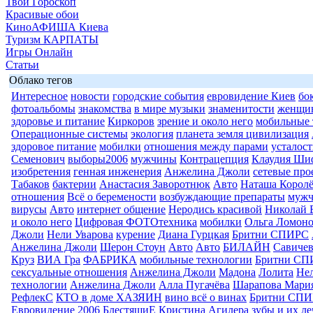
Твой Гороскоп
Красивые обои
КиноАФИША Киева
Туризм КАРПАТЫ
Игры Онлайн
Статьи
Облако тегов
Интересное
новости
городские события
евровидение Киев
бо
фотоальбомы
знакомства
в мире музыки
знаменитости
женщи
здоровье и питание
Киркоров
зрение и около него
мобильные 
Операционные системы
экология
планета земля цивилизация
здоровое питание
мобилки
отношения между парами
усталост
Семенович
выборы2006
мужчины
Контрацепция
Клаудия Ши
изобретения
генная инженерия
Анжелина Джоли
сетевые про
Табаков
бактерии
Анастасия Заворотнюк
Авто
Наташа Королё
отношения
Всё о беремености
возбуждающие препараты
муж
вирусы
Авто
интернет общение
Неродись красивой
Николай 
и около него
Цифровая ФОТОтехника
мобилки
Ольга Ломоно
Джоли
Нели Уварова
курение
Диана Гурцкая
Бритни СПИРС
Анжелина Джоли
Шерон Стоун
Авто
Авто
БИЛАЙН
Савиче
Круз
ВИА Гра
ФАБРИКА
мобильные технологии
Бритни СП
сексуальные отношения
Анжелина Джоли
Мадона
Лолита
Нел
технологии
Анжелина Джоли
Алла Пугачёва
Шарапова Мари
РефлекС
КТО в доме ХАЗЯИН
вино всё о винах
Бритни СП
Евровидение 2006
БлестящиЕ
Кристина Агилера
зубы и их л