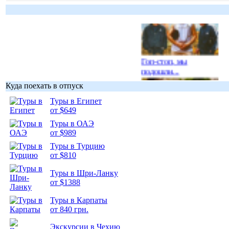
Гоп-стоп, мы
подошли...
Куда поехать в отпуск
Туры в Египет
от $649
Туры в ОАЭ
Подборка
от $989
фотопозитива 1
Туры в Турцию
от $810
Туры в Шри-Ланку
от $1388
Туры в Карпаты
Подборка
от 840 грн.
фотопозитива 2
Экскурсии в Чехию