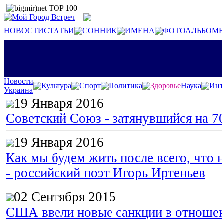
НОВОСТИ
СТАТЬИ
СОННИК
ИМЕНА
ФОТОАЛЬБОМ
Новости
Культура
Спорт
Политика
Здоровье
Наука
Инт
Украина
19 Января 2016
Советский Союз - затянувшийся на 7
19 Января 2016
Как мы будем жить после всего, что 
- российский поэт Игорь Иртеньев
02 Сентября 2015
США ввели новые санкции в отноше