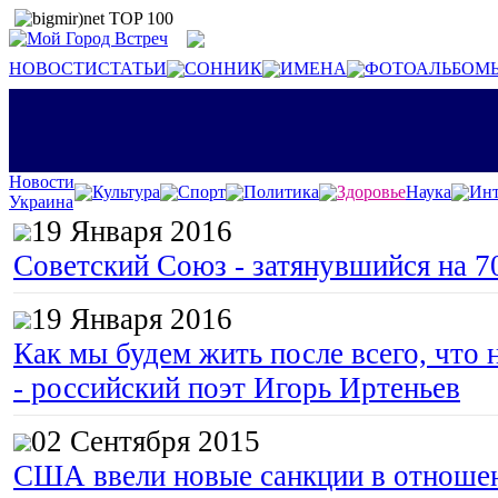
НОВОСТИ
СТАТЬИ
СОННИК
ИМЕНА
ФОТОАЛЬБОМ
Новости
Культура
Спорт
Политика
Здоровье
Наука
Инт
Украина
19 Января 2016
Советский Союз - затянувшийся на 7
19 Января 2016
Как мы будем жить после всего, что 
- российский поэт Игорь Иртеньев
02 Сентября 2015
США ввели новые санкции в отноше