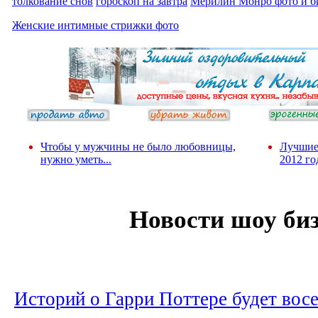
толкование снов
гороскоп на завтра
Мерилин Монро фото и б
Женские интимные стрижки фото
Чтобы у мужчины не было любовницы,
Лучшие
нужно уметь...
2012 го
Новости шоу би
Историй о Гарри Поттере будет вос