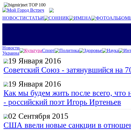
НОВОСТИ
СТАТЬИ
СОННИК
ИМЕНА
ФОТОАЛЬБОМ
Новости
Культура
Спорт
Политика
Здоровье
Наука
Инт
Украина
19 Января 2016
Советский Союз - затянувшийся на 7
19 Января 2016
Как мы будем жить после всего, что 
- российский поэт Игорь Иртеньев
02 Сентября 2015
США ввели новые санкции в отноше