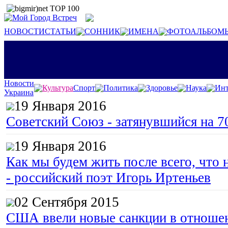
НОВОСТИ
СТАТЬИ
СОННИК
ИМЕНА
ФОТОАЛЬБОМ
Новости
Культура
Спорт
Политика
Здоровье
Наука
Инт
Украина
19 Января 2016
Советский Союз - затянувшийся на 7
19 Января 2016
Как мы будем жить после всего, что 
- российский поэт Игорь Иртеньев
02 Сентября 2015
США ввели новые санкции в отноше