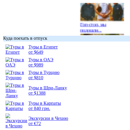
Гоп-стоп, мы
подошли...
Куда поехать в отпуск
Туры в Египет
от $649
Туры в ОАЭ
Подборка
от $989
фотопозитива 1
Туры в Турцию
от $810
Туры в Шри-Ланку
от $1388
Подборка
Туры в Карпаты
фотопозитива 2
от 840 грн.
Экскурсии в Чехию
от €72