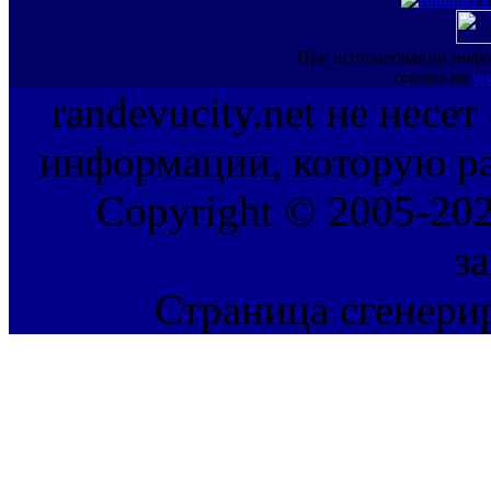
При использовании инфо
ссылка на
ww
randevucity.net не несе
информации, которую ра
Copyright © 2005-202
з
Страница сгенерир