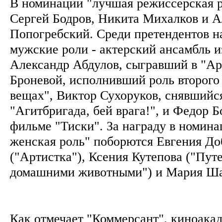
В номинации "лучшая режиссерская 
Сергей Бодров, Никита Михалков и А
Попогребский. Среди претендентов н
мужские роли - актерский ансамбль и
Александр Абдулов, сыгравший в "Ар
Броневой, исполнивший роль второго
вещах", Виктор Сухоруков, снявшийся
"Агитбригада, бей врага!", и Федор Б
фильме "Тиски". За награду в номин
женская роль" поборются Евгения До
("Артистка"), Ксения Кутепова ("Пут
домашними животными") и Мария Ша
Как отмечает "Коммерсант", киноака