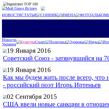
НОВОСТИ
СТАТЬИ
СОННИК
ИМЕНА
ФОТОАЛЬБОМ
Новости
Культура
Спорт
Политика
Здоровье
Наука
Инт
Украина
19 Января 2016
Советский Союз - затянувшийся на 7
19 Января 2016
Как мы будем жить после всего, что 
- российский поэт Игорь Иртеньев
02 Сентября 2015
США ввели новые санкции в отноше