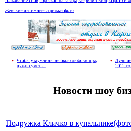
толкование снов
гороскоп на завтра
Мерилин Монро фото и б
Женские интимные стрижки фото
Чтобы у мужчины не было любовницы,
Лучшие
нужно уметь...
2012 го
Новости шоу би
Подружка Кличко в купальнике(фот