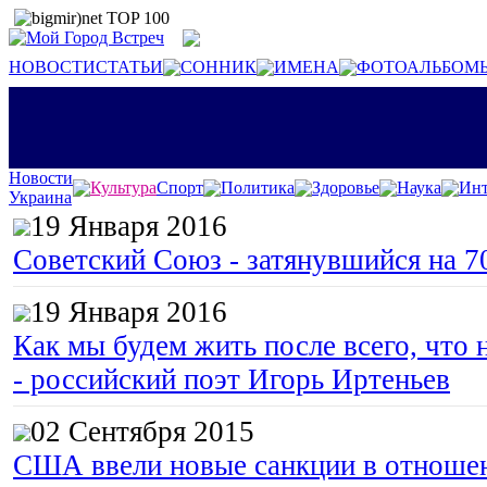
НОВОСТИ
СТАТЬИ
СОННИК
ИМЕНА
ФОТОАЛЬБОМ
Новости
Культура
Спорт
Политика
Здоровье
Наука
Инт
Украина
19 Января 2016
Советский Союз - затянувшийся на 7
19 Января 2016
Как мы будем жить после всего, что 
- российский поэт Игорь Иртеньев
02 Сентября 2015
США ввели новые санкции в отноше