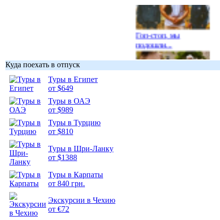
Гоп-стоп, мы
подошли...
Куда поехать в отпуск
Туры в Египет
от $649
Подборка
фотопозитива 1
Туры в ОАЭ
от $989
Туры в Турцию
от $810
Туры в Шри-Ланку
от $1388
Подборка
фотопозитива 2
Туры в Карпаты
от 840 грн.
Экскурсии в Чехию
от €72