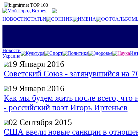
НОВОСТИ
СТАТЬИ
СОННИК
ИМЕНА
ФОТОАЛЬБОМ
Новости
Культура
Спорт
Политика
Здоровье
Наука
Инт
Украина
19 Января 2016
Советский Союз - затянувшийся на 7
19 Января 2016
Как мы будем жить после всего, что 
- российский поэт Игорь Иртеньев
02 Сентября 2015
США ввели новые санкции в отноше