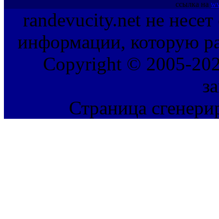
ссылка на
ww
randevucity.net не несе
информации, которую ра
Copyright © 2005-202
з
Страница сгенерир