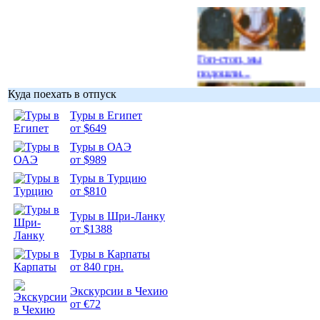
Гоп-стоп, мы
подошли...
Куда поехать в отпуск
Туры в Египет
от $649
Туры в ОАЭ
Подборка
от $989
фотопозитива 1
Туры в Турцию
от $810
Туры в Шри-Ланку
от $1388
Подборка
Туры в Карпаты
фотопозитива 2
от 840 грн.
Экскурсии в Чехию
от €72