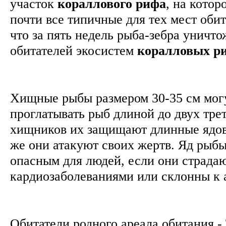
участок
кораллового рифа
, на котор
почти все типичные для тех мест обит
что за пять недель рыба-зебра уничт
обитателей экосистем
коралловых р
Хищные рыбы размером 30-35 см мог
проглатывать рыб длиной до двух тре
хищников их защищают длинные ядов
же они атакуют своих жертв. Яд рыб
опасным для людей, если они страда
кардиозаболеваниями или склонны к 
Обитатели родного ареала обитания -