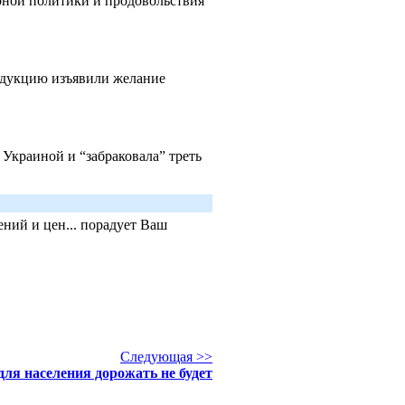
арной политики и продовольствия
одукцию изъявили желание
Украиной и “забраковала” треть
ний и цен... порадует Ваш
Следующая >>
 для населения дорожать не будет