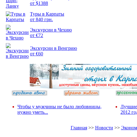
от $1388
Туры в Карпаты
Подборка
от 840 грн.
фотопозитива 2
Экскурсии в Чехию
от €72
Экскурсии в Венгрию
от €60
Чтобы у мужчины не было любовницы,
Лучшие
нужно уметь...
2012 го
Главная
>>
Новости
>>
Эконом