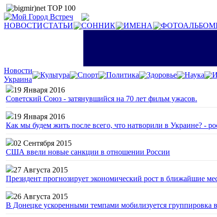
НОВОСТИ
СТАТЬИ
СОННИК
ИМЕНА
ФОТОАЛЬБОМ
Новости
Культура
Спорт
Политика
Здоровье
Наука
И
Украина
19 Января 2016
Советский Союз - затянувшийся на 70 лет фильм ужасов.
19 Января 2016
Как мы будем жить после всего, что натворили в Украине? - р
02 Сентября 2015
США ввели новые санкции в отношении России
27 Августа 2015
Президент прогнозирует экономический рост в ближайшие ме
26 Августа 2015
В Донецке ускоренными темпами мобилизуется группировка 