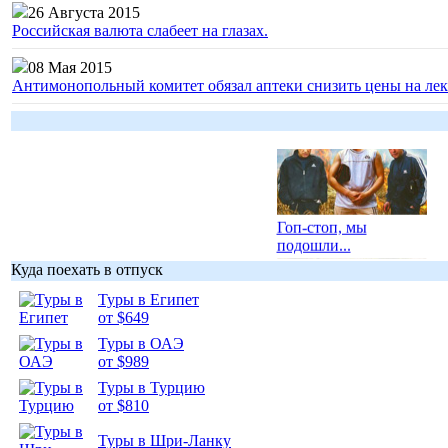
26 Августа 2015
Российская валюта слабеет на глазах.
08 Мая 2015
Антимонопольный комитет обязал аптеки снизить цены на лек
Гоп-стоп, мы
подошли...
Куда поехать в отпуск
Туры в Египет
от $649
Туры в ОАЭ
Подборка
от $989
фотопозитива 1
Туры в Турцию
от $810
Туры в Шри-Ланку