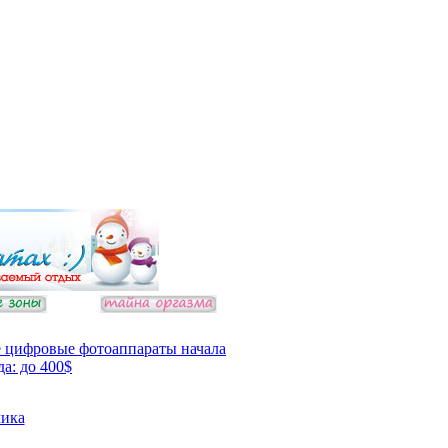
 цифровые фотоаппараты начала
да: до 400$
ика