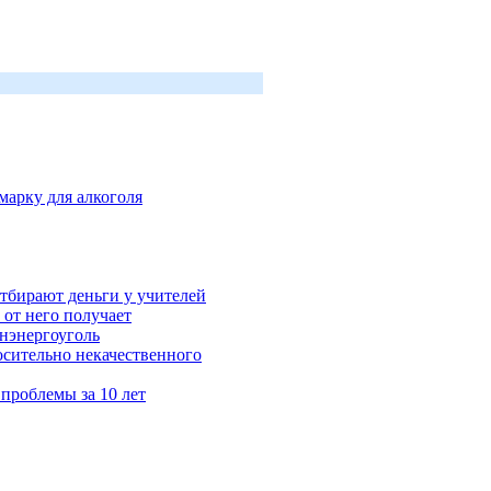
арку для алкоголя
отбирают деньги у учителей
 от него получает
нэнергоуголь
осительно некачественного
проблемы за 10 лет