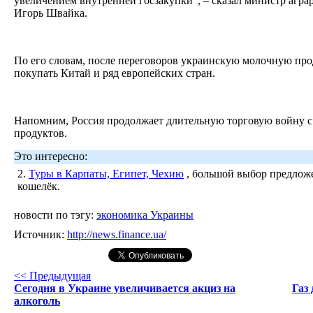
увеличением внутренней госзакупки”, – сказал министр агр
Игорь Швайка.
По его словам, после переговоров украинскую молочную пр
покупать Китай и ряд европейских стран.
Напомним, Россия продолжает длительную торговую войну с 
продуктов.
Это интересно:
2.
Туры в Карпаты, Египет, Чехию
, большой выбор предложе
кошелёк.
новости по тэгу:
экономика Украины
Источник:
http://news.finance.ua/
<< Предыдущая
Сегодня в Украине увеличивается акциз на
Газ
алкоголь