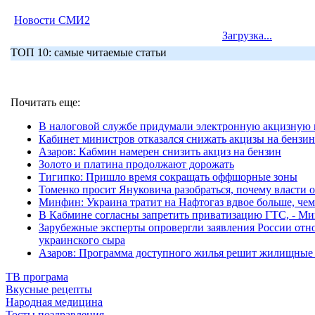
Новости СМИ2
Загрузка...
ТОП 10: самые читаемые статьи
Почитать еще:
В налоговой службе придумали электронную акцизную м
Кабинет министров отказался снижать акцизы на бензин
Азаров: Кабмин намерен снизить акциз на бензин
Золото и платина продолжают дорожать
Тигипко: Пришло время сокращать оффшорные зоны
Томенко просит Януковича разобраться, почему власти 
Минфин: Украина тратит на Нафтогаз вдвое больше, чем
В Кабмине согласны запретить приватизацию ГТС, - Ми
Зарубежные эксперты опровергли заявления России отн
украинского сыра
Азаров: Программа доступного жилья решит жилищные 
ТВ програма
Вкусные рецепты
Народная медицина
Тосты поздравления