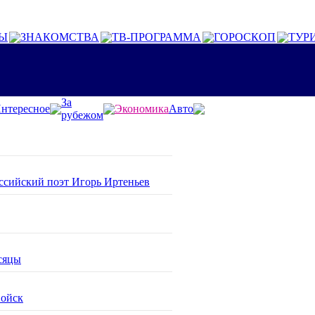
Ы
ЗНАКОМСТВА
ТВ-ПРОГРАММА
ГОРОСКОП
ТУР
За
нтересное
Экономика
Авто
рубежом
оссийский поэт Игорь Иртеньев
сяцы
войск